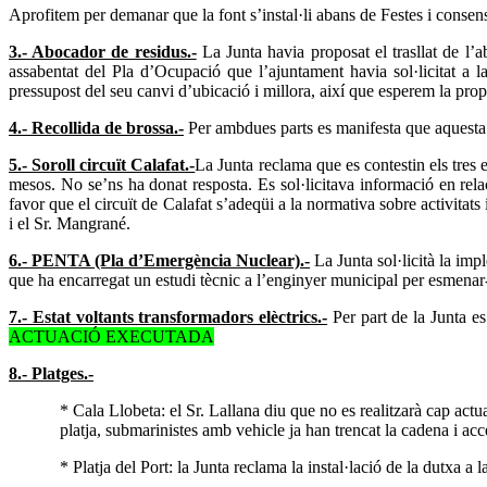
Aprofitem per demanar que la font s’instal·li abans de Festes i conse
3.- Abocador de residus.-
La Junta havia proposat el trasllat de l’a
assabentat del Pla d’Ocupació que l’ajuntament havia sol·licitat a l
pressupost del seu canvi d’ubicació i millora, així que esperem la prop
4.- Recollida de brossa.-
Per ambdues parts es manifesta que aquesta Se
5.- Soroll circuït Calafat.-
La Junta reclama que es contestin els tres 
mesos. No se’ns ha donat resposta. Es sol·licitava informació en relac
favor que el circuït de Calafat s’adeqüi a la normativa sobre activitats
i el Sr. Mangrané.
6.- PENTA (Pla d’Emergència Nuclear).-
La Junta sol·licità la im
que ha encarregat un estudi tècnic a l’enginyer municipal per esmenar-h
7.- Estat voltants transformadors elèctrics.-
Per part de la Junta es
ACTUACIÓ EXECUTADA
8.- Platges.-
* Cala Llobeta: el Sr. Lallana diu que no es realitzarà cap actu
platja, submarinistes amb vehicle ja han trencat la cadena i acc
* Platja del Port: la Junta reclama la instal·lació de la dutxa a 