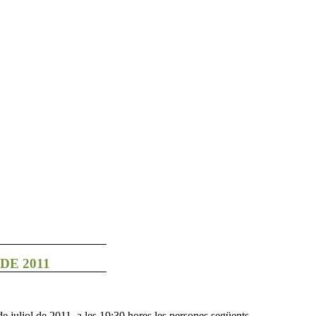
DE 2011
de juliol de 2011, a les 19:30 hores les persones següents,