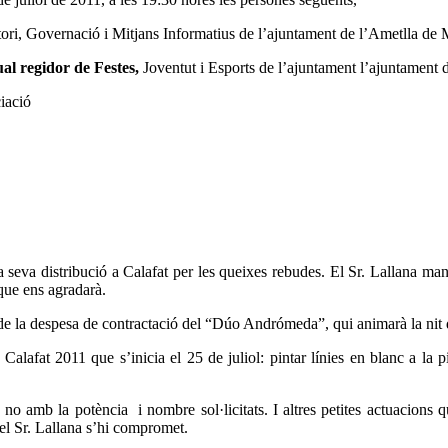
tori, Governació i Mitjans Informatius de l’ajuntament de l’Ametlla de 
al regidor de Festes,
Joventut i Esports de l’ajuntament l’ajuntament 
ciació
a seva distribució a Calafat per les queixes rebudes. El Sr. Lallana man
que ens agradarà.
la despesa de contractació del “Dúo Andrómeda”, qui animarà la nit de
lafat 2011 que s’inicia el 25 de juliol: pintar línies en blanc a la pist
é no amb la potència
i nombre sol·licitats. I altres petites actuacions
el Sr. Lallana s’hi compromet.