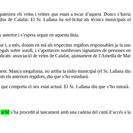
 pateixen els veïns i veïnes que estan a tocar d’aquest. Doncs s’havia
s de Calafat. El Sr. Lallana ha sol·licitat als tècnics municipals el
anterior i s’espera seguir en aquesta línia.
ar i, a més, donats en mà als respectius regidors responsables ja fa uns
 legals sobre soroll, i s’aportaven nombroses signatures de persones en
implicats: associació de veïns de Calafat, ajuntament de l’Ametlla de Mar
nt. Manca megafonia, no arriba la ràdio municipal (el Sr. Lallana diu
m els anteriors regidors, diu que s’ho estudiarà.
c que comporta el seu estat actual. El Sr. Lallana diu que s’ho mirarà.
(
si bé
s’ha procedit al tancament amb una cadena del camí d’accés a la