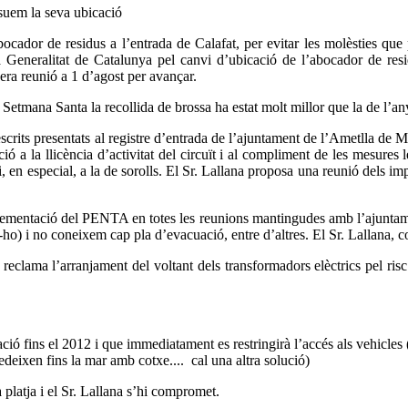
nsuem la seva ubicació
bocador de residus a l’entrada de Calafat, per evitar les molèsties que
a Generalitat de Catalunya pel canvi d’ubicació de l’abocador de residu
era reunió a 1 d’agost per avançar.
tmana Santa la recollida de brossa ha estat molt millor que la de l’any 
escrits presentats al registre d’entrada de l’ajuntament de l’Ametlla de M
ió a la llicència d’activitat del circuït i al compliment de les mesures
 i, en especial, a la de sorolls. El Sr. Lallana proposa una reunió dels 
plementació del PENTA en totes les reunions mantingudes amb l’ajuntame
o) i no coneixem cap pla d’evacuació, entre d’altres. El Sr. Lallana, co
 reclama l’arranjament del voltant dels transformadors elèctrics pel ris
ació fins el 2012 i que immediatament es restringirà l’accés als vehicles 
edeixen fins la mar amb cotxe....
cal una altra solució)
la platja i el Sr. Lallana s’hi compromet.