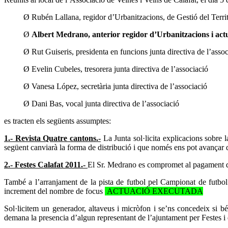
Ø
Rubén Lallana, regidor d’Urbanitzacions, de Gestió del Terri
Ø
Albert Medrano, anterior regidor d’Urbanitzacions i actu
Ø
Rut Guiseris, presidenta en funcions junta directiva de l’asso
Ø
Evelin Cubeles, tresorera junta directiva de l’associació
Ø
Vanesa López, secretària junta directiva de l’associació
Ø
Dani Bas, vocal junta directiva de l’associació
es tracten els següents assumptes:
1.- Revista Quatre cantons.-
La Junta sol·licita explicacions sobre l
següent canviarà la forma de distribució i que només ens pot avançar 
2.- Festes Calafat 2011.-
El Sr. Medrano es compromet al pagament de 
També a l’arranjament de la pista de futbol pel Campionat de futbol Ca
increment del nombre de focus
ACTUACIÓ EXECUTADA
Sol·licitem un generador, altaveus i micròfon i se’ns concedeix si b
demana la presencia d’algun representant de l’ajuntament per Festes i 