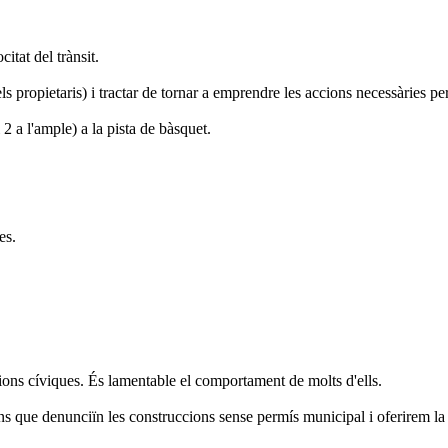
itat del trànsit.
ls propietaris) i tractar de tornar a emprendre les accions necessàries per
2 a l'ample) a la pista de bàsquet.
es.
ions cíviques. És lamentable el comportament de molts d'ells.
 que denunciïn les construccions sense permís municipal i oferirem la no