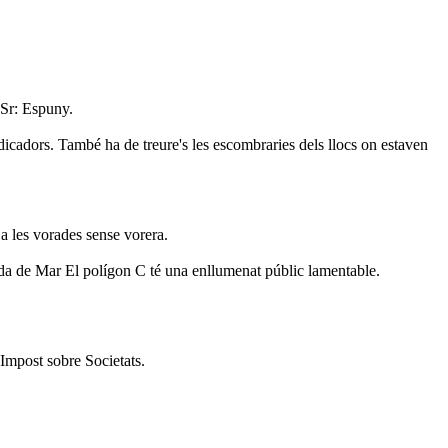
 Sr: Espuny.
ndicadors. També ha de treure's les escombraries dels llocs on estaven
 a les vorades sense vorera.
 Ronda de Mar El polígon C té una enllumenat públic lamentable.
Impost sobre Societats.