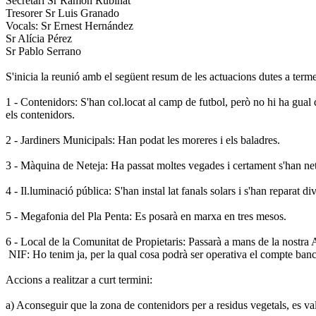
Secretari Sr Ramon Rubinat
Tresorer Sr Luis Granado
Vocals: Sr Ernest Hernández
Sr Alícia Pérez
Sr Pablo Serrano
S'inicia la reunió amb el següent resum de les actuacions dutes a term
1 - Contenidors: S'han col.locat al camp de futbol, però no hi ha gual 
els contenidors.
2 - Jardiners Municipals: Han podat les moreres i els baladres.
3 - Màquina de Neteja: Ha passat moltes vegades i certament s'han netej
4 - Il.luminació pública: S'han instal lat fanals solars i s'han reparat
5 - Megafonia del Pla Penta: Es posarà en marxa en tres mesos.
6 - Local de la Comunitat de Propietaris: Passarà a mans de la nostra 
NIF: Ho tenim ja, per la qual cosa podrà ser operativa el compte banc
Accions a realitzar a curt termini:
a) Aconseguir que la zona de contenidors per a residus vegetals, es vall