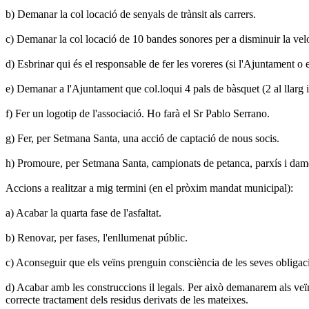
b) Demanar la col locació de senyals de trànsit als carrers.
c) Demanar la col locació de 10 bandes sonores per a disminuir la veloc
d) Esbrinar qui és el responsable de fer les voreres (si l'Ajuntament o e
e) Demanar a l'Ajuntament que col.loqui 4 pals de bàsquet (2 al llarg i 
f) Fer un logotip de l'associació. Ho farà el Sr Pablo Serrano.
g) Fer, per Setmana Santa, una acció de captació de nous socis.
h) Promoure, per Setmana Santa, campionats de petanca, parxís i dam
Accions a realitzar a mig termini (en el pròxim mandat municipal):
a) Acabar la quarta fase de l'asfaltat.
b) Renovar, per fases, l'enllumenat públic.
c) Aconseguir que els veïns prenguin consciència de les seves obligac
d) Acabar amb les construccions il legals. Per això demanarem als veïns
correcte tractament dels residus derivats de les mateixes.