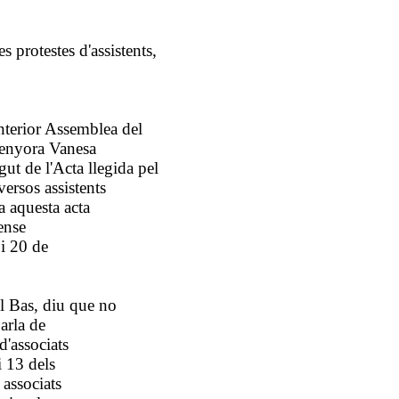
protestes d'assistents,
anterior Assemblea del
 senyora Vanesa
ut de l'Acta llegida pel
versos assistents
a aquesta acta
ense
 i 20 de
el Bas, diu que no
arla de
d'associats
i 13 dels
 associats