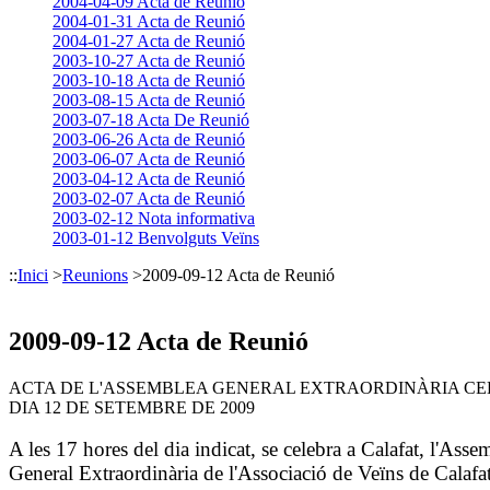
2004-04-09 Acta de Reunió
2004-01-31 Acta de Reunió
2004-01-27 Acta de Reunió
2003-10-27 Acta de Reunió
2003-10-18 Acta de Reunió
2003-08-15 Acta de Reunió
2003-07-18 Acta De Reunió
2003-06-26 Acta de Reunió
2003-06-07 Acta de Reunió
2003-04-12 Acta de Reunió
2003-02-07 Acta de Reunió
2003-02-12 Nota informativa
2003-01-12 Benvolguts Veïns
::
Inici
>
Reunions
>
2009-09-12 Acta de Reunió
2009-09-12 Acta de Reunió
ACTA DE L'ASSEMBLEA GENERAL EXTRAORDINÀRIA C
DIA 12 DE SETEMBRE DE 2009
A les 17 hores del dia indicat, se celebra a Calafat, l'Asse
General Extraordinària de l'Associació de Veïns de Calafa