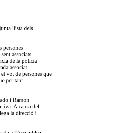
unta llista dels
es persones
 sent associats
cia de la policia
cada associat
r el vot de persones que
e per tant
anado i Ramon
ctiva. A causa del
ega la direcció i
rada a l'Assemblea