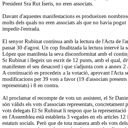
President Sra Rut Iseris, no eren associats.
Davant d'aquestes manifestacions es produeixen nombroses 
molts dels quals no eren associats als que no havia pogut
impedir-l'entrada.
El senyor Rubinat continua amb la lectura de l'Acta de l'
passat 30 d'agost. Un cop finalitzada la lectura intervé la
López que manifesta la seva disconformitat amb el conting
Sr Rubinat i llegeix un escrit de 12 punts, amb el qual, di
manifesten el seu desacord i que s'adjunta com a annex 2 
A continuació es procedeix a la votació, aprovant l'Acta s
modificacions per 39 vots a favor (19 d'associats presents
representats) i 8 en contra.
Al proclamar el recompte de vots un assistent, el Sr Dani
són vàlids els vots d'associats representats, concretament p
vots delegats El Sr Rubinat li respon que la representació 
en l'Assemblea està establerta 3 vegades en els articles 12 
estatuts socials. Però que de tota manera amb els vots dels