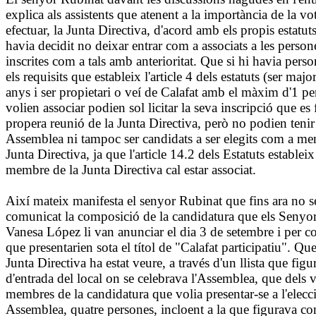
explica als assistents que atenent a la importància de la vo
efectuar, la Junta Directiva, d'acord amb els propis estatuts
havia decidit no deixar entrar com a associats a les perso
inscrites com a tals amb anterioritat. Que si hi havia per
els requisits que estableix l'article 4 dels estatuts (ser maj
anys i ser propietari o veí de Calafat amb el màxim d'1 pe
volien associar podien sol licitar la seva inscripció que es f
propera reunió de la Junta Directiva, però no podien tenir
Assemblea ni tampoc ser candidats a ser elegits com a me
Junta Directiva, ja que l'article 14.2 dels Estatuts establei
membre de la Junta Directiva cal estar associat.
Així mateix manifesta el senyor Rubinat que fins ara no se
comunicat la composició de la candidatura que els Senyor
Vanesa López li van anunciar el dia 3 de setembre i per co
que presentarien sota el títol de "Calafat participatiu". Que
Junta Directiva ha estat veure, a través d'un llista que fig
d'entrada del local on se celebrava l'Assemblea, que dels v
membres de la candidatura que volia presentar-se a l'elecci
Assemblea, quatre persones, incloent a la que figurava co