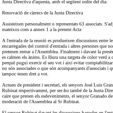
Junta Directiva d'aquesta, amb el següent ordre del dia:
Renovació de càrrecs de la Junta Directiva
Assisteixen personalment o representats 63 associats. S'adj
mateixos com a annex 1 a la present Acta
A l'entrada de la reunió es produeixen discussions entre l
encarregades del control d'entrada i altres persones que no
pretenen entrar a l'Assemblea. Finalment i davant la presèn
es calmen els ànims. Es lliura una targeta de color verd a 
perquè pugui exercir el seu vot i així evitar comptabilitza
no són associades o que són acompanyants d'associats i qu
tampoc tenen dret a vot.
Actuen de president i secretari, els senyors José Luis Gr
Rubinat respectivament, per ser-ho també de la Junta Dire
caire que prenen els esdeveniments, el senyor Granado del
moderació de l'Assemblea al Sr Rubinat.
El senyor Rubinat davant les discussions hagudes en l'ent