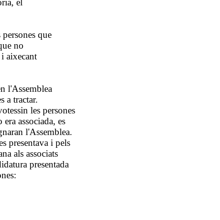
ia, el
s persones que
 que no
 i aixecant
en l'Assemblea
s a tractar.
otessin les persones
 era associada, es
pugnaran l'Assemblea.
es presentava i pels
na als associats
didatura presentada
ones: