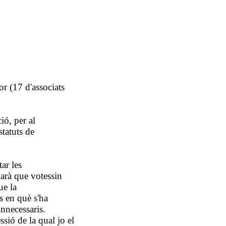
or (17 d'associats
ió, per al
statuts de
ar les
arà que votessin
ue la
s en què s'ha
innecessaris.
ssió de la qual jo el