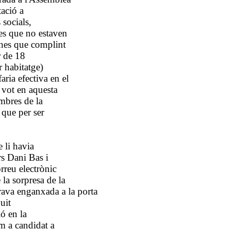
tació a
 socials,
nes que no estaven
sones que complint
or de 18
r habitatge)
aria efectiva en el
 vot en aquesta
mbres de la
x que per ser
 li havia
s Dani Bas i
rreu electrònic
 la sorpresa de la
urava enganxada a la porta
uit
ó en la
m a candidat a