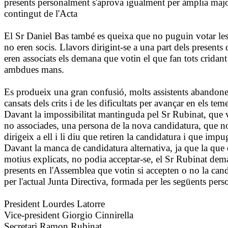
presents personalment s'aprova igualment per àmplia major
contingut de l'Acta
El Sr Daniel Bas també es queixa que no puguin votar le
no eren socis. Llavors dirigint-se a una part dels presents
eren associats els demana que votin el que fan tots cridant
ambdues mans.
Es produeix una gran confusió, molts assistents abandon
cansats dels crits i de les dificultats per avançar en els teme
Davant la impossibilitat mantinguda pel Sr Rubinat, que v
no associades, una persona de la nova candidatura, que no
dirigeix a ell i li diu que retiren la candidatura i que im
Davant la manca de candidatura alternativa, ja que la que 
motius explicats, no podia acceptar-se, el Sr Rubinat dema
presents en l'Assemblea que votin si accepten o no la can
per l'actual Junta Directiva, formada per les següents pers
President Lourdes Latorre
Vice-president Giorgio Cinnirella
Secretari Ramon Rubinat