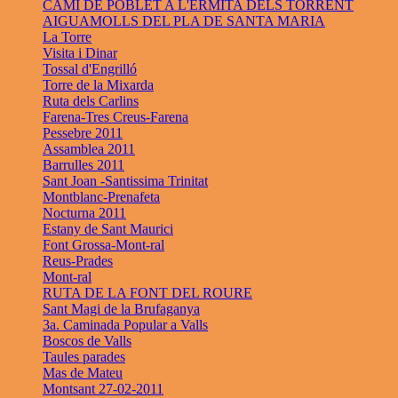
CAMÍ DE POBLET A L'ERMITA DELS TORRENT
AIGUAMOLLS DEL PLA DE SANTA MARIA
La Torre
Visita i Dinar
Tossal d'Engrilló
Torre de la Mixarda
Ruta dels Carlins
Farena-Tres Creus-Farena
Pessebre 2011
Assamblea 2011
Barrulles 2011
Sant Joan -Santissima Trinitat
Montblanc-Prenafeta
Nocturna 2011
Estany de Sant Maurici
Font Grossa-Mont-ral
Reus-Prades
Mont-ral
RUTA DE LA FONT DEL ROURE
Sant Magi de la Brufaganya
3a. Caminada Popular a Valls
Boscos de Valls
Taules parades
Mas de Mateu
Montsant 27-02-2011