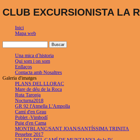
CLUB EXCURSIONISTA LA R
Inici
Mapa web
Una mica d´historia
Qui som i on som
Enllaços
Contacta amb Nosaltres
Galeria d'imatges
PLANS DEL LLORAC
Mare de déu de la Roca
Ruta Taronja
Nocturna2018
GR 92 l'Atmella L'Ampolla
Camí d'en Grau
Poblet -Vimbodí
Puig d'en Cama
MONTBLANC/SANT JOAN/SANTÍSSIMA TRINITA
Pessebre 2017
53é DIA DEL CAMÍ DE MUNTANYA de la IV