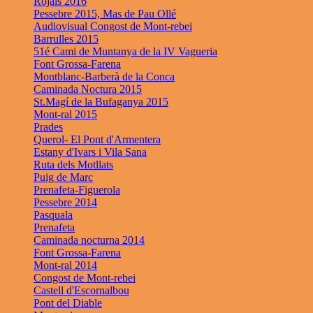
Rojals 2016
Pessebre 2015, Mas de Pau Ollé
Audiovisual Congost de Mont-rebei
Barrulles 2015
51é Cami de Muntanya de la IV Vagueria
Font Grossa-Farena
Montblanc-Barberà de la Conca
Caminada Noctura 2015
St.Magí de la Bufaganya 2015
Mont-ral 2015
Prades
Querol- El Pont d'Armentera
Estany d'Ivars i Vila Sana
Ruta dels Motllats
Puig de Marc
Prenafeta-Figuerola
Pessebre 2014
Pasquala
Prenafeta
Caminada nocturna 2014
Font Grossa-Farena
Mont-ral 2014
Congost de Mont-rebei
Castell d'Escornalbou
Pont del Diable