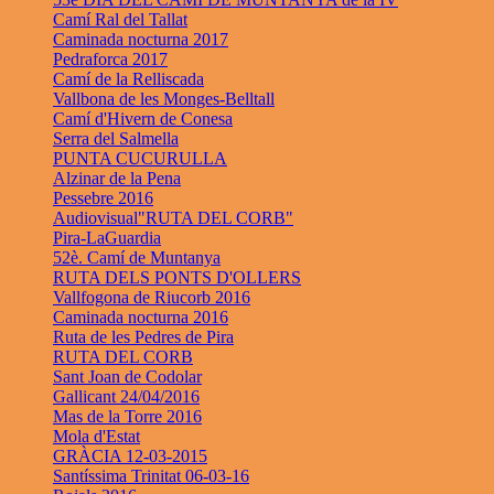
Camí Ral del Tallat
Caminada nocturna 2017
Pedraforca 2017
Camí de la Relliscada
Vallbona de les Monges-Belltall
Camí d'Hivern de Conesa
Serra del Salmella
PUNTA CUCURULLA
Alzinar de la Pena
Pessebre 2016
Audiovisual"RUTA DEL CORB"
Pira-LaGuardia
52è. Camí de Muntanya
RUTA DELS PONTS D'OLLERS
Vallfogona de Riucorb 2016
Caminada nocturna 2016
Ruta de les Pedres de Pira
RUTA DEL CORB
Sant Joan de Codolar
Gallicant 24/04/2016
Mas de la Torre 2016
Mola d'Estat
GRÀCIA 12-03-2015
Santíssima Trinitat 06-03-16