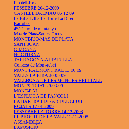
Pinatell-Rojals
PESSEBRE 20-12-2009
CASTELL DALMAU 05-12-09
La Riba-L'Illa-La Torre-La Riba
Barrulles
45é Cami de muntanya
Mas de Plata-Santes Creus
MONTBRIO-MAS DE PLATA
SANT JOAN
GIMCANA
NOCTURNA
TARRAGONA-ALTAFULLA
Congost de Mont-rebei
MONT-RAL/MONT-RAL 13-06-09
VALLS LA RIBA 30-05-09
VALLBONA DE LES MONGES-BELLTALL
MONTSERRAT 29-03-09
MONT-RAL
L´ESPLUGA DE FANCOLI
LA BARTRA I DINAR DEL CLUB
ROJALS 17-01-2009
PESSEBRE LA TORRE 14-12-2008
EL BROGIT DE LA VALL 12-12-2008
ASSAMBLEA
EXPOSICIÒ