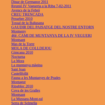
Dinar de Germanor 2011
Reunió IV Vagueria a la Riba 7-02-2011
Avencs de la Febró
CREU TRENCADA
Pessebre 2010
Tossal de la Baltasana
GAUDIR DEL PAISATGE DEL NOSTRE ENTORN
Montseny
46è. CAMI DE MUNTANYA DE LA IV VEGUERI
Montsant
Mas de la Torre
MOLA DE COLLDEJOU
Gimcana 2010
Nocturna
La Mora
La muntanya màgina
Sant Joan
Castellfollit
Fauna a les Muntanyes de Prades
Montagut
Ripabloc 2010
Cova de les Gralles
Montsant
La Mussara-Mont-ral
Serra de Selmella