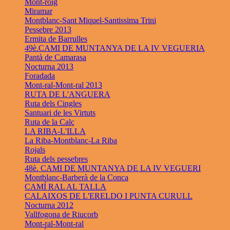
Mont-roig
Miramar
Montblanc-Sant Miquel-Santissima Trini
Pessebre 2013
Ermita de Barrulles
49è.CAMI DE MUNTANYA DE LA IV VEGUERIA
Pantà de Camarasa
Nocturna 2013
Foradada
Mont-ral-Mont-ral 2013
RUTA DE L'ANGUERA
Ruta dels Cingles
Santuari de les Virtuts
Ruta de la Calç
LA RIBA-L'ILLA
La Riba-Montblanc-La Riba
Rojals
Ruta dels pessebres
48è. CAMI DE MUNTANYA DE LA IV VEGUERI
Montblanc-Barberà de la Conca
CAMÍ RAL AL TALLA
CALAIXOS DE L'ERELDO I PUNTA CURULL
Nocturna 2012
Vallfogona de Riucorb
Mont-ral-Mont-ral