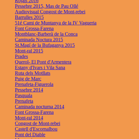
Rojals 2016
Pessebre 2015, Mas de Pau Ollé
Audiovisual Congost de Mont-rebei
Barrulles 2015
51é Cami de Muntanya de la IV Vagueria
Font Grossa-Farena
Montblanc-Barberà de la Conca
Caminada Noctura 2015
St.Magí de la Bufaganya 2015
Mont-ral 2015
Prades
Querol- El Pont d'Armentera
Estany d'Ivars i Vila Sana
Ruta dels Motllats
Puig de Marc
Prenafeta-Figuerola
Pessebre 2014
Pasquala
Prenafeta
Caminada nocturna 2014
Font Grossa-Farena
Mont-ral 2014
Congost de Mont-rebei
Castell d'Escornalbou
Pont del Diable