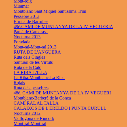
Mont-roig
Miramar
Montblanc-Sant Miquel-Santissima Trini
Pessebre 2013
Ermita de Barrulles
49è.CAMI DE MUNTANYA DE LA IV VEGUERIA
Pantà de Camarasa
Nocturna 2013
Foradada
Mont-ral-Mont-ral 2013
RUTA DE L'ANGUERA
Ruta dels Cingles
Santuari de les Virtuts
Ruta de la Calç
LA RIBA-L'ILLA
La Riba-Montblanc-La Riba
Rojals
Ruta dels pessebres
48è. CAMI DE MUNTANYA DE LA IV VEGUERI
Montblanc-Barberà de la Conca
CAMÍ RAL AL TALLA
CALAIXOS DE L'ERELDO I PUNTA CURULL
Nocturna 2012
Vallfogona de Riucorb
Mont-ral-Mont-ral