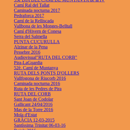
Camí Ral del Tallat
Caminada nocturna 2017
Pedraforca 2017
Camí de la Relliscada
Vallbona de les Monges-Belltall
Camí d'Hivern de Conesa
Serra del Salmella
PUNTA CUCURULLA
Alzinar de la Pena
Pessebre 2016
Audiovisual"RUTA DEL CORB"
Pira-LaGuardia
52è. Camí de Muntanya
RUTA DELS PONTS D'OLLERS
Vallfogona de Riucorb 2016
Caminada nocturna 2016
Ruta de les Pedres de Pira
RUTA DEL CORB
Sant Joan de Codolar
Gallicant 24/04/2016
Mas de la Torre 2016
Mola d'Estat
GRÀCIA 12-03-2015
Santíssima Trinitat 06-03-16