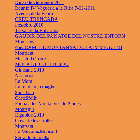
Dinar de Germanor 2011
Reunió IV Vagueria a la Riba 7-02-2011
Avencs de la Febró
CREU TRENCADA
Pessebre 2010
Tossal de la Baltasana
GAUDIR DEL PAISATGE DEL NOSTRE ENTORN
Montseny
46è. CAMI DE MUNTANYA DE LA IV VEGUERI
Montsant
Mas de la Torre
MOLA DE COLLDEJOU
Gimcana 2010
Nocturna
La Mora
La muntanya màgina
Sant Joan
Castellfollit
Fauna a les Muntanyes de Prades
Montagut
Ripabloc 2010
Cova de les Gralles
Montsant
La Mussara-Mont-ral
Serra de Selmella