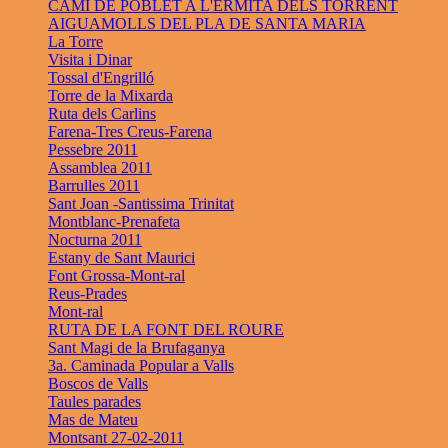
CAMÍ DE POBLET A L'ERMITA DELS TORRENT
AIGUAMOLLS DEL PLA DE SANTA MARIA
La Torre
Visita i Dinar
Tossal d'Engrilló
Torre de la Mixarda
Ruta dels Carlins
Farena-Tres Creus-Farena
Pessebre 2011
Assamblea 2011
Barrulles 2011
Sant Joan -Santissima Trinitat
Montblanc-Prenafeta
Nocturna 2011
Estany de Sant Maurici
Font Grossa-Mont-ral
Reus-Prades
Mont-ral
RUTA DE LA FONT DEL ROURE
Sant Magi de la Brufaganya
3a. Caminada Popular a Valls
Boscos de Valls
Taules parades
Mas de Mateu
Montsant 27-02-2011