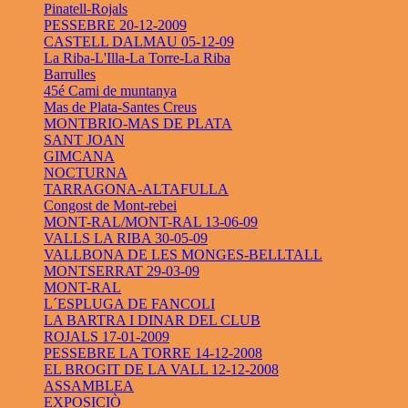
Pinatell-Rojals
PESSEBRE 20-12-2009
CASTELL DALMAU 05-12-09
La Riba-L'Illa-La Torre-La Riba
Barrulles
45é Cami de muntanya
Mas de Plata-Santes Creus
MONTBRIO-MAS DE PLATA
SANT JOAN
GIMCANA
NOCTURNA
TARRAGONA-ALTAFULLA
Congost de Mont-rebei
MONT-RAL/MONT-RAL 13-06-09
VALLS LA RIBA 30-05-09
VALLBONA DE LES MONGES-BELLTALL
MONTSERRAT 29-03-09
MONT-RAL
L´ESPLUGA DE FANCOLI
LA BARTRA I DINAR DEL CLUB
ROJALS 17-01-2009
PESSEBRE LA TORRE 14-12-2008
EL BROGIT DE LA VALL 12-12-2008
ASSAMBLEA
EXPOSICIÒ