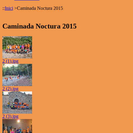
::
Inici
>
Caminada Noctura 2015
Caminada Noctura 2015
2 (1).jpg
2 (2).jpg
2 (3).jpg