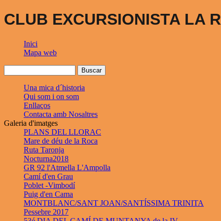
CLUB EXCURSIONISTA LA R
Inici
Mapa web
Una mica d´historia
Qui som i on som
Enllaços
Contacta amb Nosaltres
Galeria d'imatges
PLANS DEL LLORAC
Mare de déu de la Roca
Ruta Taronja
Nocturna2018
GR 92 l'Atmella L'Ampolla
Camí d'en Grau
Poblet -Vimbodí
Puig d'en Cama
MONTBLANC/SANT JOAN/SANTÍSSIMA TRINITA
Pessebre 2017
53é DIA DEL CAMÍ DE MUNTANYA de la IV