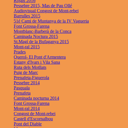
Rojals 2016
Pessebre 2015, Mas de Pau Ollé
Audiovisual Congost de Mont-rebei
Barrulles 2015
51é Cami de Muntanya de la IV Vagueria
Font Grossa-Farena
Montblanc-Barberà de la Conca
Caminada Noctura 2015
St.Magí de la Bufaganya 2015
Mont-ral 2015
Prades
Querol- El Pont d'Armentera
Estany d'Ivars i Vila Sana
Ruta dels Motllats
Puig de Marc
Prenafeta-Figuerola
Pessebre 2014
Pasquala
Prenafeta
Caminada nocturna 2014
Font Grossa-Farena
Mont-ral 2014
Congost de Mont-rebei
Castell d'Escornalbou
Pont del Diable