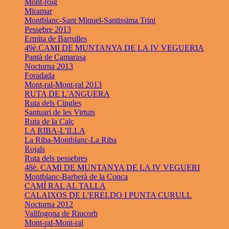
Mont-roig
Miramar
Montblanc-Sant Miquel-Santissima Trini
Pessebre 2013
Ermita de Barrulles
49è.CAMI DE MUNTANYA DE LA IV VEGUERIA
Pantà de Camarasa
Nocturna 2013
Foradada
Mont-ral-Mont-ral 2013
RUTA DE L'ANGUERA
Ruta dels Cingles
Santuari de les Virtuts
Ruta de la Calç
LA RIBA-L'ILLA
La Riba-Montblanc-La Riba
Rojals
Ruta dels pessebres
48è. CAMI DE MUNTANYA DE LA IV VEGUERI
Montblanc-Barberà de la Conca
CAMÍ RAL AL TALLA
CALAIXOS DE L'ERELDO I PUNTA CURULL
Nocturna 2012
Vallfogona de Riucorb
Mont-ral-Mont-ral