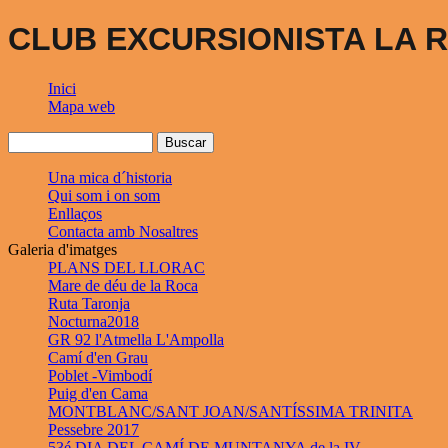
CLUB EXCURSIONISTA LA R
Inici
Mapa web
Una mica d´historia
Qui som i on som
Enllaços
Contacta amb Nosaltres
Galeria d'imatges
PLANS DEL LLORAC
Mare de déu de la Roca
Ruta Taronja
Nocturna2018
GR 92 l'Atmella L'Ampolla
Camí d'en Grau
Poblet -Vimbodí
Puig d'en Cama
MONTBLANC/SANT JOAN/SANTÍSSIMA TRINITA
Pessebre 2017
53é DIA DEL CAMÍ DE MUNTANYA de la IV