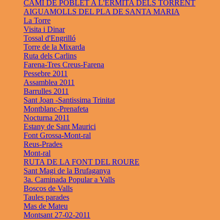
CAMÍ DE POBLET A L'ERMITA DELS TORRENT
AIGUAMOLLS DEL PLA DE SANTA MARIA
La Torre
Visita i Dinar
Tossal d'Engrilló
Torre de la Mixarda
Ruta dels Carlins
Farena-Tres Creus-Farena
Pessebre 2011
Assamblea 2011
Barrulles 2011
Sant Joan -Santissima Trinitat
Montblanc-Prenafeta
Nocturna 2011
Estany de Sant Maurici
Font Grossa-Mont-ral
Reus-Prades
Mont-ral
RUTA DE LA FONT DEL ROURE
Sant Magi de la Brufaganya
3a. Caminada Popular a Valls
Boscos de Valls
Taules parades
Mas de Mateu
Montsant 27-02-2011