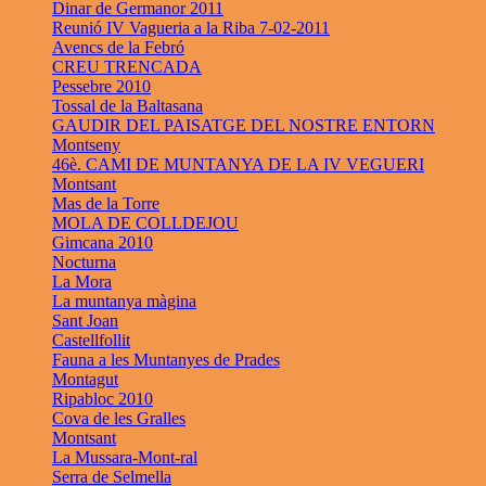
Dinar de Germanor 2011
Reunió IV Vagueria a la Riba 7-02-2011
Avencs de la Febró
CREU TRENCADA
Pessebre 2010
Tossal de la Baltasana
GAUDIR DEL PAISATGE DEL NOSTRE ENTORN
Montseny
46è. CAMI DE MUNTANYA DE LA IV VEGUERI
Montsant
Mas de la Torre
MOLA DE COLLDEJOU
Gimcana 2010
Nocturna
La Mora
La muntanya màgina
Sant Joan
Castellfollit
Fauna a les Muntanyes de Prades
Montagut
Ripabloc 2010
Cova de les Gralles
Montsant
La Mussara-Mont-ral
Serra de Selmella