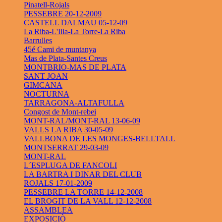
Pinatell-Rojals
PESSEBRE 20-12-2009
CASTELL DALMAU 05-12-09
La Riba-L'Illa-La Torre-La Riba
Barrulles
45é Cami de muntanya
Mas de Plata-Santes Creus
MONTBRIO-MAS DE PLATA
SANT JOAN
GIMCANA
NOCTURNA
TARRAGONA-ALTAFULLA
Congost de Mont-rebei
MONT-RAL/MONT-RAL 13-06-09
VALLS LA RIBA 30-05-09
VALLBONA DE LES MONGES-BELLTALL
MONTSERRAT 29-03-09
MONT-RAL
L´ESPLUGA DE FANCOLI
LA BARTRA I DINAR DEL CLUB
ROJALS 17-01-2009
PESSEBRE LA TORRE 14-12-2008
EL BROGIT DE LA VALL 12-12-2008
ASSAMBLEA
EXPOSICIÒ