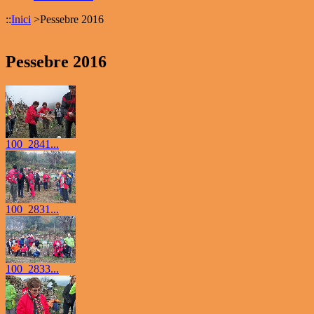
::
Inici
>
Pessebre 2016
Pessebre 2016
100_2841...
100_2831...
100_2833...