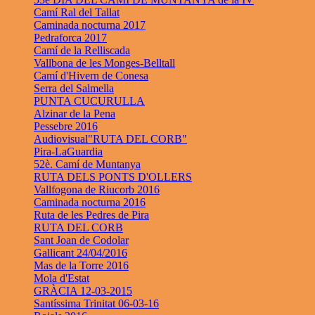
Camí Ral del Tallat
Caminada nocturna 2017
Pedraforca 2017
Camí de la Relliscada
Vallbona de les Monges-Belltall
Camí d'Hivern de Conesa
Serra del Salmella
PUNTA CUCURULLA
Alzinar de la Pena
Pessebre 2016
Audiovisual"RUTA DEL CORB"
Pira-LaGuardia
52è. Camí de Muntanya
RUTA DELS PONTS D'OLLERS
Vallfogona de Riucorb 2016
Caminada nocturna 2016
Ruta de les Pedres de Pira
RUTA DEL CORB
Sant Joan de Codolar
Gallicant 24/04/2016
Mas de la Torre 2016
Mola d'Estat
GRÀCIA 12-03-2015
Santíssima Trinitat 06-03-16