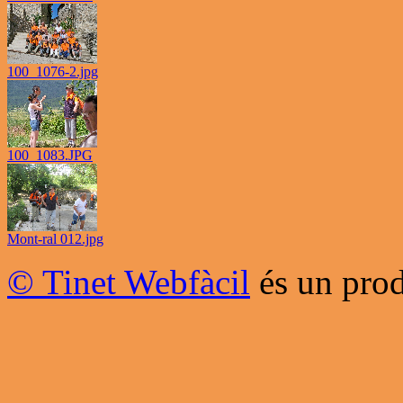
100_1076-2.jpg
100_1083.JPG
Mont-ral 012.jpg
© Tinet Webfàcil
és un prod