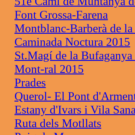
51é Cami de Muntanya de
Font Grossa-Farena
Montblanc-Barberà de la
Caminada Noctura 2015
St.Magí de la Bufaganya
Mont-ral 2015
Prades
Querol- El Pont d'Armen
Estany d'Ivars i Vila San
Ruta dels Motllats