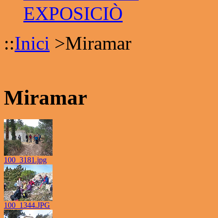
EXPOSICIÒ
::
Inici
>
Miramar
Miramar
100_3181.jpg
100_1344.JPG