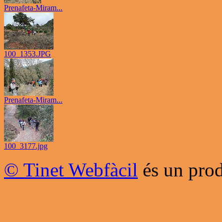
Prenafeta-Miram...
100_1353.JPG
Prenafeta-Miram...
100_3177.jpg
© Tinet Webfàcil
és un prod