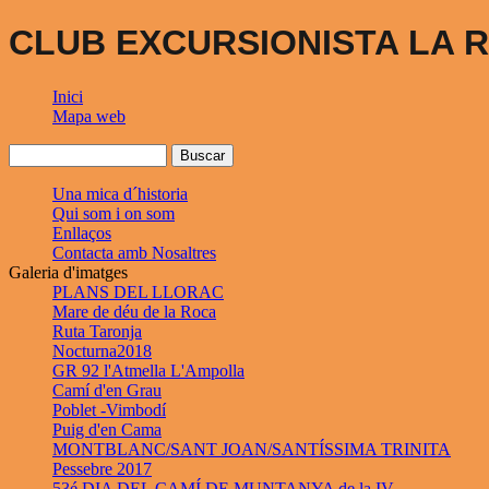
CLUB EXCURSIONISTA LA R
Inici
Mapa web
Una mica d´historia
Qui som i on som
Enllaços
Contacta amb Nosaltres
Galeria d'imatges
PLANS DEL LLORAC
Mare de déu de la Roca
Ruta Taronja
Nocturna2018
GR 92 l'Atmella L'Ampolla
Camí d'en Grau
Poblet -Vimbodí
Puig d'en Cama
MONTBLANC/SANT JOAN/SANTÍSSIMA TRINITA
Pessebre 2017
53é DIA DEL CAMÍ DE MUNTANYA de la IV