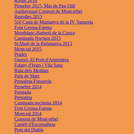
Rojals 2016
Pessebre 2015, Mas de Pau Ollé
Audiovisual Congost de Mont-rebei
Barrulles 2015
51é Cami de Muntanya de la IV Vagueria
Font Grossa-Farena
Montblanc-Barberà de la Conca
Caminada Noctura 2015
St.Magí de la Bufaganya 2015
Mont-ral 2015
Prades
Querol- El Pont d'Armentera
Estany d'Ivars i Vila Sana
Ruta dels Motllats
Puig de Marc
Prenafeta-Figuerola
Pessebre 2014
Pasquala
Prenafeta
Caminada nocturna 2014
Font Grossa-Farena
Mont-ral 2014
Congost de Mont-rebei
Castell d'Escornalbou
Pont del Diable