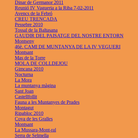
Dinar de Germanor 2011
Reunió IV Vagueria a la Riba 7-02-2011
Avencs de la Febró
CREU TRENCADA
Pessebre 2010
Tossal de la Baltasana
GAUDIR DEL PAISATGE DEL NOSTRE ENTORN
Montseny
46è. CAMI DE MUNTANYA DE LA IV VEGUERI
Montsant
Mas de la Torre
MOLA DE COLLDEJOU
Gimcana 2010
Nocturna
La Mora
La muntanya màgina
Sant Joan
Castellfollit
Fauna a les Muntanyes de Prades
Montagut
Ripabloc 2010
Cova de les Gralles
Montsant
La Mussara-Mont-ral
Serra de Selmella