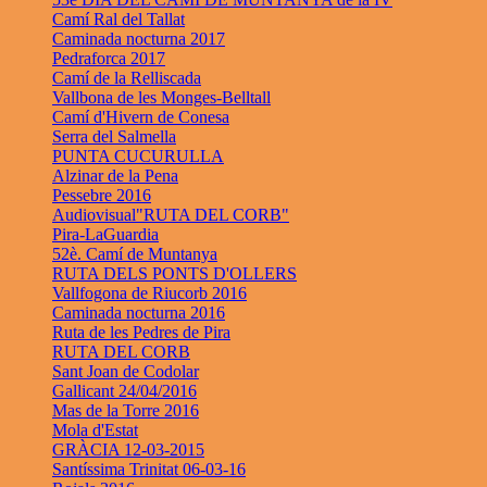
Camí Ral del Tallat
Caminada nocturna 2017
Pedraforca 2017
Camí de la Relliscada
Vallbona de les Monges-Belltall
Camí d'Hivern de Conesa
Serra del Salmella
PUNTA CUCURULLA
Alzinar de la Pena
Pessebre 2016
Audiovisual"RUTA DEL CORB"
Pira-LaGuardia
52è. Camí de Muntanya
RUTA DELS PONTS D'OLLERS
Vallfogona de Riucorb 2016
Caminada nocturna 2016
Ruta de les Pedres de Pira
RUTA DEL CORB
Sant Joan de Codolar
Gallicant 24/04/2016
Mas de la Torre 2016
Mola d'Estat
GRÀCIA 12-03-2015
Santíssima Trinitat 06-03-16