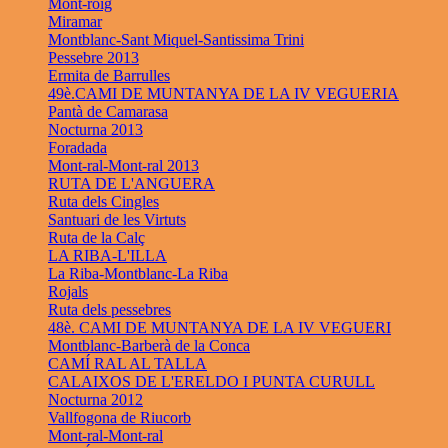
Mont-roig
Miramar
Montblanc-Sant Miquel-Santissima Trini
Pessebre 2013
Ermita de Barrulles
49è.CAMI DE MUNTANYA DE LA IV VEGUERIA
Pantà de Camarasa
Nocturna 2013
Foradada
Mont-ral-Mont-ral 2013
RUTA DE L'ANGUERA
Ruta dels Cingles
Santuari de les Virtuts
Ruta de la Calç
LA RIBA-L'ILLA
La Riba-Montblanc-La Riba
Rojals
Ruta dels pessebres
48è. CAMI DE MUNTANYA DE LA IV VEGUERI
Montblanc-Barberà de la Conca
CAMÍ RAL AL TALLA
CALAIXOS DE L'ERELDO I PUNTA CURULL
Nocturna 2012
Vallfogona de Riucorb
Mont-ral-Mont-ral