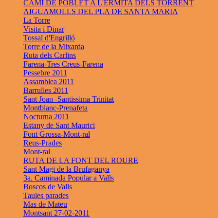
CAMÍ DE POBLET A L'ERMITA DELS TORRENT
AIGUAMOLLS DEL PLA DE SANTA MARIA
La Torre
Visita i Dinar
Tossal d'Engrilló
Torre de la Mixarda
Ruta dels Carlins
Farena-Tres Creus-Farena
Pessebre 2011
Assamblea 2011
Barrulles 2011
Sant Joan -Santissima Trinitat
Montblanc-Prenafeta
Nocturna 2011
Estany de Sant Maurici
Font Grossa-Mont-ral
Reus-Prades
Mont-ral
RUTA DE LA FONT DEL ROURE
Sant Magi de la Brufaganya
3a. Caminada Popular a Valls
Boscos de Valls
Taules parades
Mas de Mateu
Montsant 27-02-2011