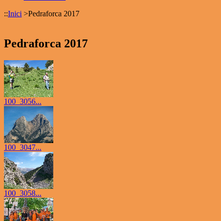
::
Inici
>
Pedraforca 2017
Pedraforca 2017
100_3056...
100_3047...
100_3058...