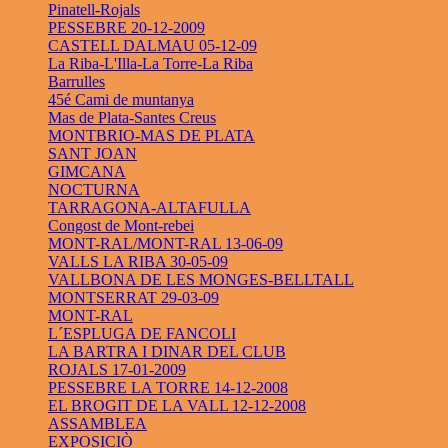
Pinatell-Rojals
PESSEBRE 20-12-2009
CASTELL DALMAU 05-12-09
La Riba-L'Illa-La Torre-La Riba
Barrulles
45é Cami de muntanya
Mas de Plata-Santes Creus
MONTBRIO-MAS DE PLATA
SANT JOAN
GIMCANA
NOCTURNA
TARRAGONA-ALTAFULLA
Congost de Mont-rebei
MONT-RAL/MONT-RAL 13-06-09
VALLS LA RIBA 30-05-09
VALLBONA DE LES MONGES-BELLTALL
MONTSERRAT 29-03-09
MONT-RAL
L´ESPLUGA DE FANCOLI
LA BARTRA I DINAR DEL CLUB
ROJALS 17-01-2009
PESSEBRE LA TORRE 14-12-2008
EL BROGIT DE LA VALL 12-12-2008
ASSAMBLEA
EXPOSICIÒ