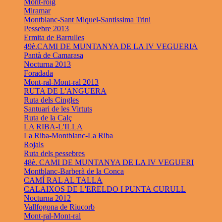
Mont-roig
Miramar
Montblanc-Sant Miquel-Santissima Trini
Pessebre 2013
Ermita de Barrulles
49è.CAMI DE MUNTANYA DE LA IV VEGUERIA
Pantà de Camarasa
Nocturna 2013
Foradada
Mont-ral-Mont-ral 2013
RUTA DE L'ANGUERA
Ruta dels Cingles
Santuari de les Virtuts
Ruta de la Calç
LA RIBA-L'ILLA
La Riba-Montblanc-La Riba
Rojals
Ruta dels pessebres
48è. CAMI DE MUNTANYA DE LA IV VEGUERI
Montblanc-Barberà de la Conca
CAMÍ RAL AL TALLA
CALAIXOS DE L'ERELDO I PUNTA CURULL
Nocturna 2012
Vallfogona de Riucorb
Mont-ral-Mont-ral