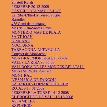
Pinatell-Rojals
PESSEBRE 20-12-2009
CASTELL DALMAU 05-12-09
La Riba-L'Illa-La Torre-La Riba
Barrulles
45é Cami de muntanya
Mas de Plata-Santes Creus
MONTBRIO-MAS DE PLATA
SANT JOAN
GIMCANA
NOCTURNA
TARRAGONA-ALTAFULLA
Congost de Mont-rebei
MONT-RAL/MONT-RAL 13-06-09
VALLS LA RIBA 30-05-09
VALLBONA DE LES MONGES-BELLTALL
MONTSERRAT 29-03-09
MONT-RAL
L´ESPLUGA DE FANCOLI
LA BARTRA I DINAR DEL CLUB
ROJALS 17-01-2009
PESSEBRE LA TORRE 14-12-2008
EL BROGIT DE LA VALL 12-12-2008
ASSAMBLEA
EXPOSICIÒ