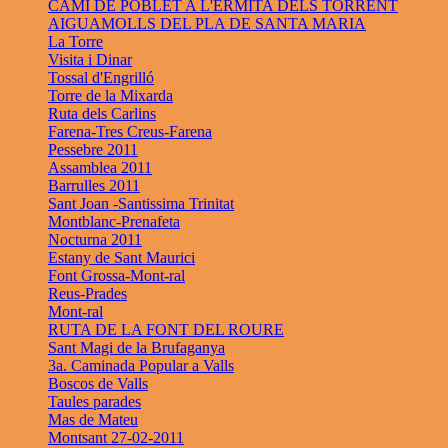
CAMÍ DE POBLET A L'ERMITA DELS TORRENT
AIGUAMOLLS DEL PLA DE SANTA MARIA
La Torre
Visita i Dinar
Tossal d'Engrilló
Torre de la Mixarda
Ruta dels Carlins
Farena-Tres Creus-Farena
Pessebre 2011
Assamblea 2011
Barrulles 2011
Sant Joan -Santissima Trinitat
Montblanc-Prenafeta
Nocturna 2011
Estany de Sant Maurici
Font Grossa-Mont-ral
Reus-Prades
Mont-ral
RUTA DE LA FONT DEL ROURE
Sant Magi de la Brufaganya
3a. Caminada Popular a Valls
Boscos de Valls
Taules parades
Mas de Mateu
Montsant 27-02-2011