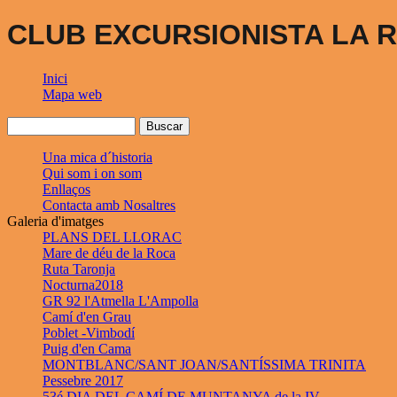
CLUB EXCURSIONISTA LA R
Inici
Mapa web
Una mica d´historia
Qui som i on som
Enllaços
Contacta amb Nosaltres
Galeria d'imatges
PLANS DEL LLORAC
Mare de déu de la Roca
Ruta Taronja
Nocturna2018
GR 92 l'Atmella L'Ampolla
Camí d'en Grau
Poblet -Vimbodí
Puig d'en Cama
MONTBLANC/SANT JOAN/SANTÍSSIMA TRINITA
Pessebre 2017
53é DIA DEL CAMÍ DE MUNTANYA de la IV