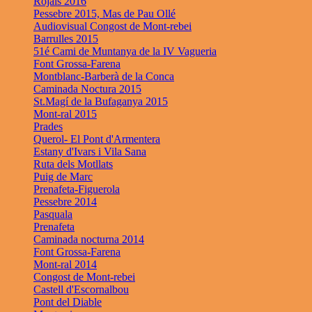
Rojals 2016
Pessebre 2015, Mas de Pau Ollé
Audiovisual Congost de Mont-rebei
Barrulles 2015
51é Cami de Muntanya de la IV Vagueria
Font Grossa-Farena
Montblanc-Barberà de la Conca
Caminada Noctura 2015
St.Magí de la Bufaganya 2015
Mont-ral 2015
Prades
Querol- El Pont d'Armentera
Estany d'Ivars i Vila Sana
Ruta dels Motllats
Puig de Marc
Prenafeta-Figuerola
Pessebre 2014
Pasquala
Prenafeta
Caminada nocturna 2014
Font Grossa-Farena
Mont-ral 2014
Congost de Mont-rebei
Castell d'Escornalbou
Pont del Diable