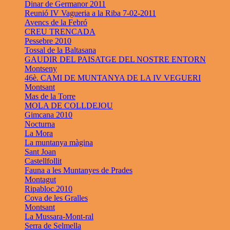
Dinar de Germanor 2011
Reunió IV Vagueria a la Riba 7-02-2011
Avencs de la Febró
CREU TRENCADA
Pessebre 2010
Tossal de la Baltasana
GAUDIR DEL PAISATGE DEL NOSTRE ENTORN
Montseny
46è. CAMI DE MUNTANYA DE LA IV VEGUERI
Montsant
Mas de la Torre
MOLA DE COLLDEJOU
Gimcana 2010
Nocturna
La Mora
La muntanya màgina
Sant Joan
Castellfollit
Fauna a les Muntanyes de Prades
Montagut
Ripabloc 2010
Cova de les Gralles
Montsant
La Mussara-Mont-ral
Serra de Selmella