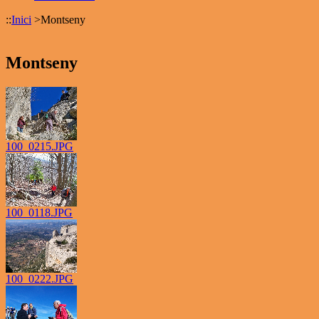
::
Inici
>
Montseny
Montseny
100_0215.JPG
100_0118.JPG
100_0222.JPG