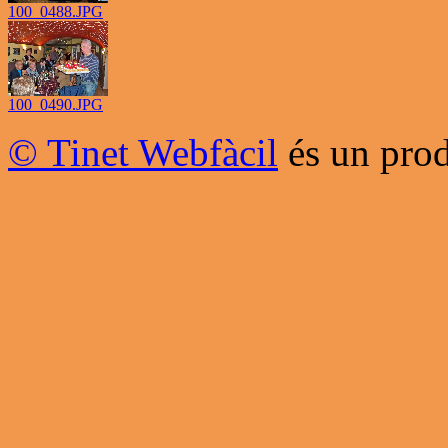
100_0488.JPG
100_0490.JPG
© Tinet Webfàcil
és un prod