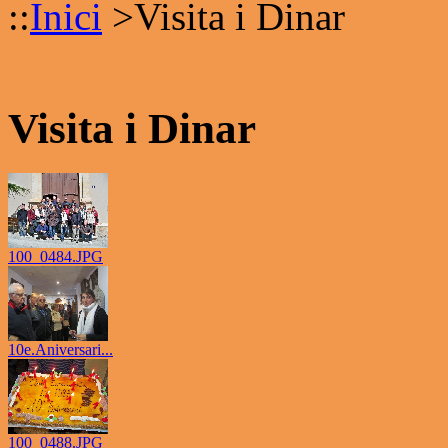
::
Inici
>
Visita i Dinar
Visita i Dinar
100_0484.JPG
10e.Aniversari...
100_0488.JPG