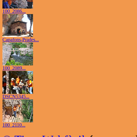
100_2086...
Capafons-Prades...
100_2089...
DSCN5345...
100_2110...