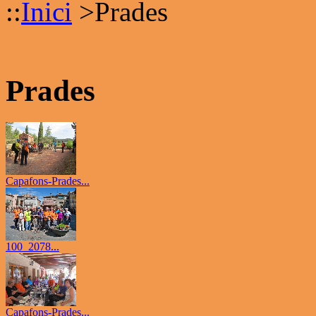
::
Inici
>
Prades
Prades
Capafons-Prades...
100_2078...
Capafons-Prades...