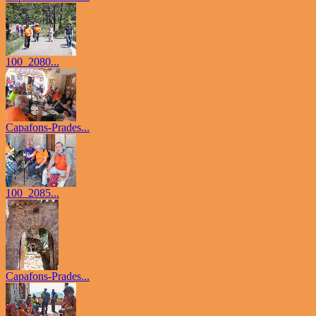
100_2080...
Capafons-Prades...
100_2085...
Capafons-Prades...