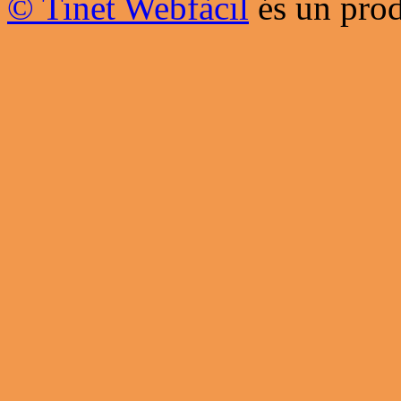
© Tinet Webfàcil
és un prod