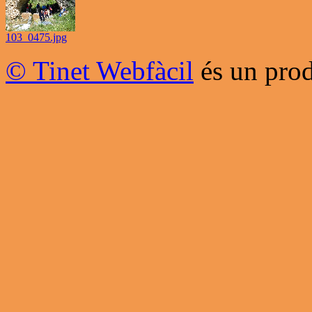
103_0475.jpg
© Tinet Webfàcil
és un prod