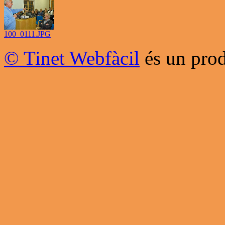
100_0111.JPG
© Tinet Webfàcil
és un prod