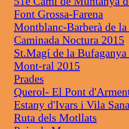
51é Cami de Muntanya de
Font Grossa-Farena
Montblanc-Barberà de la
Caminada Noctura 2015
St.Magí de la Bufaganya
Mont-ral 2015
Prades
Querol- El Pont d'Armen
Estany d'Ivars i Vila San
Ruta dels Motllats