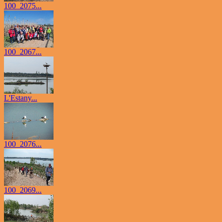
100_2075...
100_2067...
L'Estany...
100_2076...
100_2069...