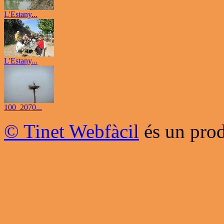
L'Estany...
L'Estany...
100_2070...
© Tinet Webfàcil
és un prod