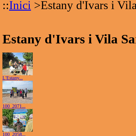
::
Inici
>
Estany d'Ivars i Vil
Estany d'Ivars i Vila S
L'Estany...
100_2071...
100_2058...