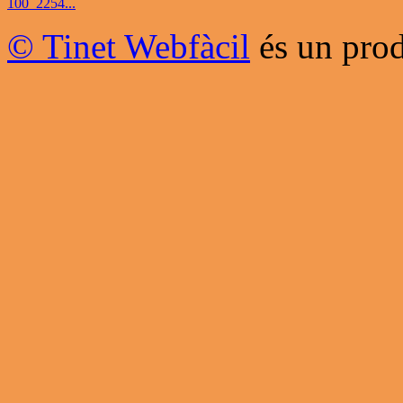
100_2254...
© Tinet Webfàcil
és un prod