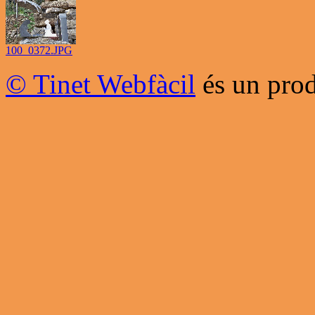
100_0372.JPG
© Tinet Webfàcil
és un prod