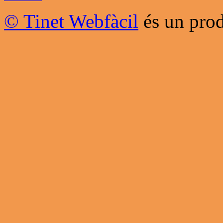
© Tinet Webfàcil
és un prod