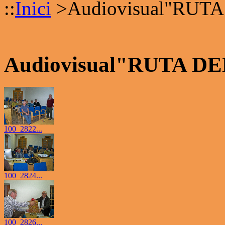
::
Inici
>
Audiovisual"RUT
Audiovisual"RUTA D
100_2822...
100_2824...
100_2826...