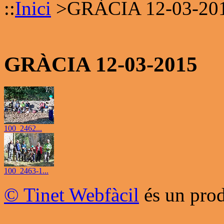
::
Inici
>
GRÀCIA 12-03-20
GRÀCIA 12-03-2015
100_2462...
100_2463-1...
© Tinet Webfàcil
és un prod