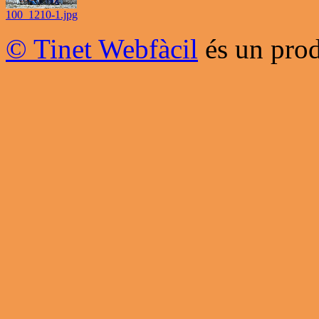
100_1210-1.jpg
© Tinet Webfàcil
és un prod