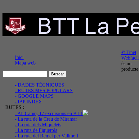
© Tinet
Inici
Webfàcil
Mapa web
és un
producte
- DADES TÈCNIQUES
- RUTES MES POPULARS
- GOOGLE MAPS
- IBP INDEX
- RUTES :
- Alt Camp, 17 excursions en BTT
- La ruta de la Creu de Miramar
- La ruta dels Miquelets
- La ruta de Figuerola
- La ruta del Remei per Vallmoll