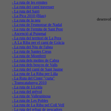
- La ruta de les ermites
- La ruta del camí travesser
- La ruta del Sarri
- La Pica 2010 (Blau)
desenvol
- La ruta de la neu
- La ruta de l'esmorzar de Nadal
- La ruta de l'ermita de Sant Pere
- Ascenció al Puigmal
- La ruta del territori de La Pera
- A La Riba per el cami de Gràcia
- La ruta del Niu de l'aliga
- La ruta de Santes Creus
- La ruta de Montferri
- La ruta dels molins de Cabra
- La ruta dels boscos de Valls
- La ruta del camí de Sant Jaume
- La ruta de La Riba per Lilla
- La Ruta del Cister "curta"
- Transcatalunya 2010
- La ruta de LLeida
- La ruta del grèvol
- La ruta de Vallespinosa
- La ruta de Les Pobles
- La ruta de La Riba pel Coll Vell
- La ruta del refugi de pescadors