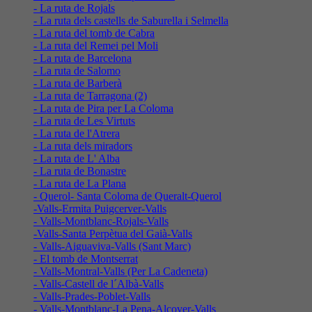
- La ruta de Rojals
- La ruta dels castells de Saburella i Selmella
- La ruta del tomb de Cabra
- La ruta del Remei pel Moli
- La ruta de Barcelona
- La ruta de Salomo
- La ruta de Barberà
- La ruta de Tarragona (2)
- La ruta de Pira per La Coloma
- La ruta de Les Virtuts
- La ruta de l'Atrera
- La ruta dels miradors
- La ruta de L' Alba
- La ruta de Bonastre
- La ruta de La Plana
- Querol- Santa Coloma de Queralt-Querol
-Valls-Ermita Puigcerver-Valls
- Valls-Montblanc-Rojals-Valls
-Valls-Santa Perpètua del Gaià-Valls
- Valls-Aiguaviva-Valls (Sant Marc)
- El tomb de Montserrat
- Valls-Montral-Valls (Per La Cadeneta)
- Valls-Castell de l´Albà-Valls
- Valls-Prades-Poblet-Valls
- Valls-Montblanc-La Pena-Alcover-Valls