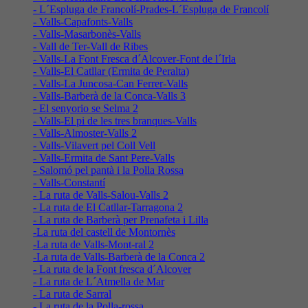
- L´Espluga de Francolí-Prades-L´Espluga de Francolí
- Valls-Capafonts-Valls
- Valls-Masarbonès-Valls
- Vall de Ter-Vall de Ribes
- Valls-La Font Fresca d´Alcover-Font de l´Irla
- Valls-El Catllar (Ermita de Peralta)
- Valls-La Juncosa-Can Ferrer-Valls
- Valls-Barberà de la Conca-Valls 3
- El senyorio se Selma 2
- Valls-El pi de les tres branques-Valls
- Valls-Almoster-Valls 2
- Valls-Vilavert pel Coll Vell
- Valls-Ermita de Sant Pere-Valls
- Salomó pel pantà i la Polla Rossa
- Valls-Constantí
- La ruta de Valls-Salou-Valls 2
- La ruta de El Catllar-Tarragona 2
- La ruta de Barberà per Prenafeta i Lilla
-La ruta del castell de Montornès
-La ruta de Valls-Mont-ral 2
-La ruta de Valls-Barberà de la Conca 2
- La ruta de la Font fresca d´Alcover
- La ruta de L´Atmella de Mar
- La ruta de Sarral
- La ruta de la Polla-rossa