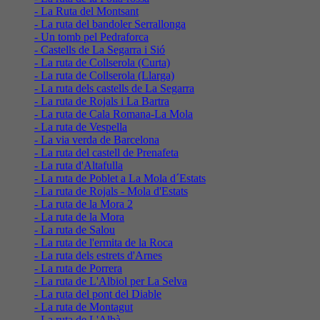
- La Ruta del Montsant
- La ruta del bandoler Serrallonga
- Un tomb pel Pedraforca
- Castells de La Segarra i Sió
- La ruta de Collserola (Curta)
- La ruta de Collserola (Llarga)
- La ruta dels castells de La Segarra
- La ruta de Rojals i La Bartra
- La ruta de Cala Romana-La Mola
- La ruta de Vespella
- La via verda de Barcelona
- La ruta del castell de Prenafeta
- La ruta d'Altafulla
- La ruta de Poblet a La Mola d´Estats
- La ruta de Rojals - Mola d'Estats
- La ruta de la Mora 2
- La ruta de la Mora
- La ruta de Salou
- La ruta de l'ermita de la Roca
- La ruta dels estrets d'Arnes
- La ruta de Porrera
- La ruta de L'Albiol per La Selva
- La ruta del pont del Diable
- La ruta de Montagut
- La ruta de L'Albà