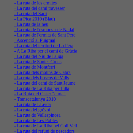
- La ruta de les ermites
- La ruta del camí travesser
- La ruta del Sarri
- La Pica 2010 (Blau)
- La ruta de la neu
- La ruta de l'esmorzar de Nadal
- La ruta de l'ermita de Sant Pere
- Ascenció al Puigmal
- La ruta del territori de La Pera
- A La Riba per el cami de Gràcia
- La ruta del Niu de l'aliga
- La ruta de Santes Creus
- La ruta de Montferri
- La ruta dels molins de Cabra
- La ruta dels boscos de Valls
- La ruta del camí de Sant Jaume
- La ruta de La Riba per Lilla
- La Ruta del Cister "curta"
- Transcatalunya 2010
- La ruta de LLeida
- La ruta del grèvol
- La ruta de Vallespinosa
- La ruta de Les Pobles
- La ruta de La Riba pel Coll Vell
- La ruta del refugi de pescadors