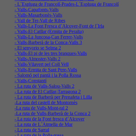
- L´Espluga de Francolí-Prades-L´Espluga de Francolí
- Valls-Capafonts-Valls
- Valls-Masarbonès-Valls
- Vall de Ter-Vall de Ribes
- Valls-La Font Fresca d´Alcover-Font de l´Irla
- Valls-El Catllar (Ermita de Peralta)
- Valls-La Juncosa-Can Ferrer-Valls
- Valls-Barberà de la Conca-Valls 3
- El senyorio se Selma 2
- Valls-El pi de les tres branques-Valls
- Valls-Almoster-Valls 2
- Valls-Vilavert pel Coll Vell
- Valls-Ermita de Sant Pere-Valls
- Salomó pel pantà i la Polla Rossa
- Valls-Constantí
- La ruta de Valls-Salou-Valls 2
- La ruta de El Catllar-Tarragona 2
- La ruta de Barberà per Prenafeta i Lilla
-La ruta del castell de Montornès
-La ruta de Valls-Mont-ral 2
-La ruta de Valls-Barberà de la Conca 2
- La ruta de la Font fresca d´Alcover
- La ruta de L´Atmella de Mar
- La ruta de Sarral
- La ruta de la Polla-rossa