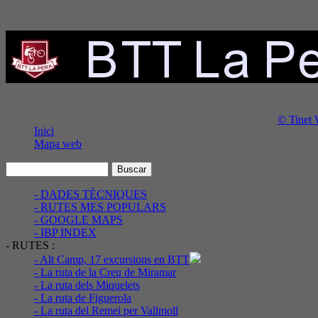
© Tinet 
Inici
Mapa web
- DADES TÈCNIQUES
- RUTES MES POPULARS
- GOOGLE MAPS
- IBP INDEX
- RUTES :
- Alt Camp, 17 excursions en BTT
- La ruta de la Creu de Miramar
- La ruta dels Miquelets
- La ruta de Figuerola
- La ruta del Remei per Vallmoll