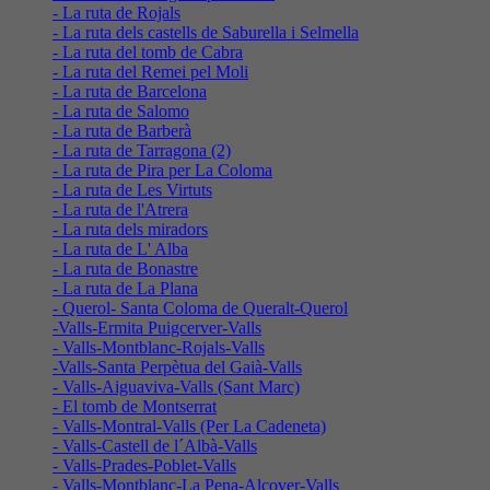
- La ruta de Rojals
- La ruta dels castells de Saburella i Selmella
- La ruta del tomb de Cabra
- La ruta del Remei pel Moli
- La ruta de Barcelona
- La ruta de Salomo
- La ruta de Barberà
- La ruta de Tarragona (2)
- La ruta de Pira per La Coloma
- La ruta de Les Virtuts
- La ruta de l'Atrera
- La ruta dels miradors
- La ruta de L' Alba
- La ruta de Bonastre
- La ruta de La Plana
- Querol- Santa Coloma de Queralt-Querol
-Valls-Ermita Puigcerver-Valls
- Valls-Montblanc-Rojals-Valls
-Valls-Santa Perpètua del Gaià-Valls
- Valls-Aiguaviva-Valls (Sant Marc)
- El tomb de Montserrat
- Valls-Montral-Valls (Per La Cadeneta)
- Valls-Castell de l´Albà-Valls
- Valls-Prades-Poblet-Valls
- Valls-Montblanc-La Pena-Alcover-Valls