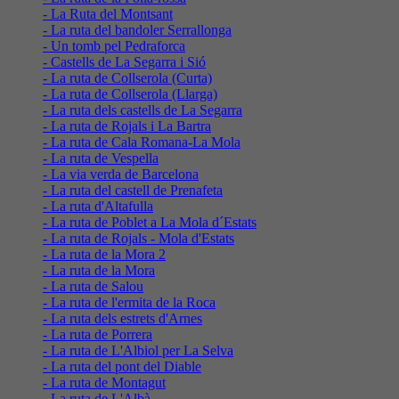
- La Ruta del Montsant
- La ruta del bandoler Serrallonga
- Un tomb pel Pedraforca
- Castells de La Segarra i Sió
- La ruta de Collserola (Curta)
- La ruta de Collserola (Llarga)
- La ruta dels castells de La Segarra
- La ruta de Rojals i La Bartra
- La ruta de Cala Romana-La Mola
- La ruta de Vespella
- La via verda de Barcelona
- La ruta del castell de Prenafeta
- La ruta d'Altafulla
- La ruta de Poblet a La Mola d´Estats
- La ruta de Rojals - Mola d'Estats
- La ruta de la Mora 2
- La ruta de la Mora
- La ruta de Salou
- La ruta de l'ermita de la Roca
- La ruta dels estrets d'Arnes
- La ruta de Porrera
- La ruta de L'Albiol per La Selva
- La ruta del pont del Diable
- La ruta de Montagut
- La ruta de L'Albà