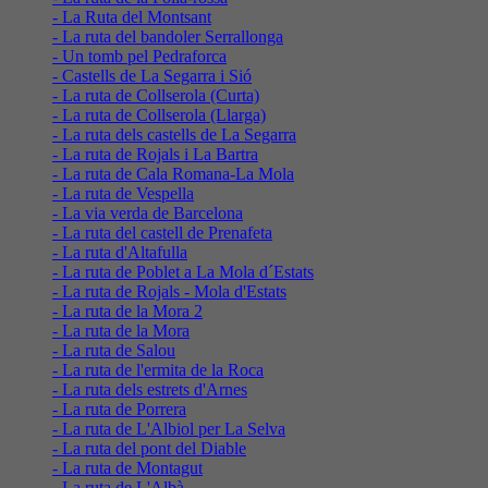
- La Ruta del Montsant
- La ruta del bandoler Serrallonga
- Un tomb pel Pedraforca
- Castells de La Segarra i Sió
- La ruta de Collserola (Curta)
- La ruta de Collserola (Llarga)
- La ruta dels castells de La Segarra
- La ruta de Rojals i La Bartra
- La ruta de Cala Romana-La Mola
- La ruta de Vespella
- La via verda de Barcelona
- La ruta del castell de Prenafeta
- La ruta d'Altafulla
- La ruta de Poblet a La Mola d´Estats
- La ruta de Rojals - Mola d'Estats
- La ruta de la Mora 2
- La ruta de la Mora
- La ruta de Salou
- La ruta de l'ermita de la Roca
- La ruta dels estrets d'Arnes
- La ruta de Porrera
- La ruta de L'Albiol per La Selva
- La ruta del pont del Diable
- La ruta de Montagut
- La ruta de L'Albà