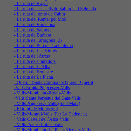
- La ruta de Rojals
- La ruta dels castells de Saburella i Selmella
- La ruta del tomb de Cabra
- La ruta del Remei pel Moli
- La ruta de Barcelona
- La ruta de Salomo
- La ruta de Barberà
- La ruta de Tarragona (2)
- La ruta de Pira per La Coloma
- La ruta de Les Virtuts
- La ruta de l'Atrera
- La ruta dels miradors
- La ruta de L' Alba
- La ruta de Bonastre
- La ruta de La Plana
- Querol- Santa Coloma de Queralt-Querol
-Valls-Ermita Puigcerver-Valls
- Valls-Montblanc-Rojals-Valls
-Valls-Santa Perpètua del Gaià-Valls
- Valls-Aiguaviva-Valls (Sant Marc)
- El tomb de Montserrat
- Valls-Montral-Valls (Per La Cadeneta)
- Valls-Castell de l´Albà-Valls
- Valls-Prades-Poblet-Valls
- Valls-Montblanc-La Pena-Alcover-Valls