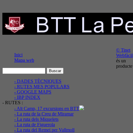
© Tinet
Inici
Webfàcil
Mapa web
és un
producte
- DADES TÈCNIQUES
- RUTES MES POPULARS
- GOOGLE MAPS
- IBP INDEX
- RUTES :
- Alt Camp, 17 excursions en BTT
- La ruta de la Creu de Miramar
- La ruta dels Miquelets
- La ruta de Figuerola
- La ruta del Remei per Vallmoll