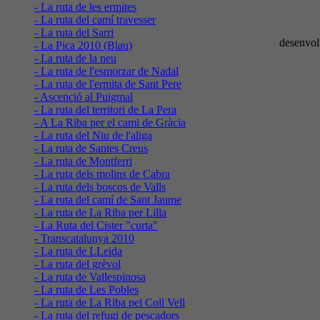
- La ruta de les ermites
- La ruta del camí travesser
- La ruta del Sarri
desenvol
- La Pica 2010 (Blau)
- La ruta de la neu
- La ruta de l'esmorzar de Nadal
- La ruta de l'ermita de Sant Pere
- Ascenció al Puigmal
- La ruta del territori de La Pera
- A La Riba per el cami de Gràcia
- La ruta del Niu de l'aliga
- La ruta de Santes Creus
- La ruta de Montferri
- La ruta dels molins de Cabra
- La ruta dels boscos de Valls
- La ruta del camí de Sant Jaume
- La ruta de La Riba per Lilla
- La Ruta del Cister "curta"
- Transcatalunya 2010
- La ruta de LLeida
- La ruta del grèvol
- La ruta de Vallespinosa
- La ruta de Les Pobles
- La ruta de La Riba pel Coll Vell
- La ruta del refugi de pescadors