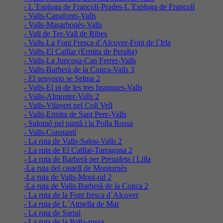
- L´Espluga de Francolí-Prades-L´Espluga de Francolí
- Valls-Capafonts-Valls
- Valls-Masarbonès-Valls
- Vall de Ter-Vall de Ribes
- Valls-La Font Fresca d´Alcover-Font de l´Irla
- Valls-El Catllar (Ermita de Peralta)
- Valls-La Juncosa-Can Ferrer-Valls
- Valls-Barberà de la Conca-Valls 3
- El senyorio se Selma 2
- Valls-El pi de les tres branques-Valls
- Valls-Almoster-Valls 2
- Valls-Vilavert pel Coll Vell
- Valls-Ermita de Sant Pere-Valls
- Salomó pel pantà i la Polla Rossa
- Valls-Constantí
- La ruta de Valls-Salou-Valls 2
- La ruta de El Catllar-Tarragona 2
- La ruta de Barberà per Prenafeta i Lilla
-La ruta del castell de Montornès
-La ruta de Valls-Mont-ral 2
-La ruta de Valls-Barberà de la Conca 2
- La ruta de la Font fresca d´Alcover
- La ruta de L´Atmella de Mar
- La ruta de Sarral
- La ruta de la Polla-rossa