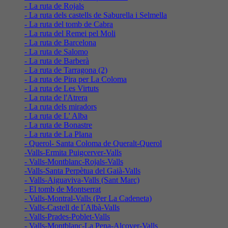
- La ruta de Rojals
- La ruta dels castells de Saburella i Selmella
- La ruta del tomb de Cabra
- La ruta del Remei pel Moli
- La ruta de Barcelona
- La ruta de Salomo
- La ruta de Barberà
- La ruta de Tarragona (2)
- La ruta de Pira per La Coloma
- La ruta de Les Virtuts
- La ruta de l'Atrera
- La ruta dels miradors
- La ruta de L' Alba
- La ruta de Bonastre
- La ruta de La Plana
- Querol- Santa Coloma de Queralt-Querol
-Valls-Ermita Puigcerver-Valls
- Valls-Montblanc-Rojals-Valls
-Valls-Santa Perpètua del Gaià-Valls
- Valls-Aiguaviva-Valls (Sant Marc)
- El tomb de Montserrat
- Valls-Montral-Valls (Per La Cadeneta)
- Valls-Castell de l´Albà-Valls
- Valls-Prades-Poblet-Valls
- Valls-Montblanc-La Pena-Alcover-Valls