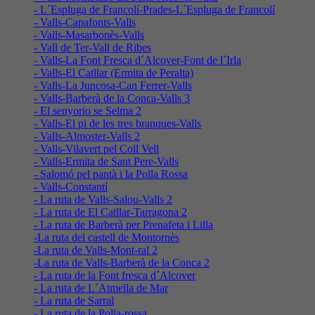
- L´Espluga de Francolí-Prades-L´Espluga de Francolí
- Valls-Capafonts-Valls
- Valls-Masarbonès-Valls
- Vall de Ter-Vall de Ribes
- Valls-La Font Fresca d´Alcover-Font de l´Irla
- Valls-El Catllar (Ermita de Peralta)
- Valls-La Juncosa-Can Ferrer-Valls
- Valls-Barberà de la Conca-Valls 3
- El senyorio se Selma 2
- Valls-El pi de les tres branques-Valls
- Valls-Almoster-Valls 2
- Valls-Vilavert pel Coll Vell
- Valls-Ermita de Sant Pere-Valls
- Salomó pel pantà i la Polla Rossa
- Valls-Constantí
- La ruta de Valls-Salou-Valls 2
- La ruta de El Catllar-Tarragona 2
- La ruta de Barberà per Prenafeta i Lilla
-La ruta del castell de Montornès
-La ruta de Valls-Mont-ral 2
-La ruta de Valls-Barberà de la Conca 2
- La ruta de la Font fresca d´Alcover
- La ruta de L´Atmella de Mar
- La ruta de Sarral
- La ruta de la Polla-rossa