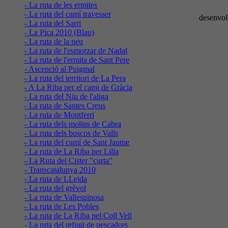
- La ruta de les ermites
- La ruta del camí travesser
desenvol
- La ruta del Sarri
- La Pica 2010 (Blau)
- La ruta de la neu
- La ruta de l'esmorzar de Nadal
- La ruta de l'ermita de Sant Pere
- Ascenció al Puigmal
- La ruta del territori de La Pera
- A La Riba per el cami de Gràcia
- La ruta del Niu de l'aliga
- La ruta de Santes Creus
- La ruta de Montferri
- La ruta dels molins de Cabra
- La ruta dels boscos de Valls
- La ruta del camí de Sant Jaume
- La ruta de La Riba per Lilla
- La Ruta del Cister "curta"
- Transcatalunya 2010
- La ruta de LLeida
- La ruta del grèvol
- La ruta de Vallespinosa
- La ruta de Les Pobles
- La ruta de La Riba pel Coll Vell
- La ruta del refugi de pescadors