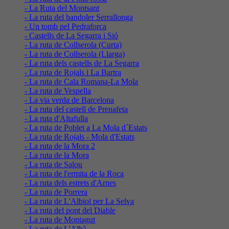
- La Ruta del Montsant
- La ruta del bandoler Serrallonga
- Un tomb pel Pedraforca
- Castells de La Segarra i Sió
- La ruta de Collserola (Curta)
- La ruta de Collserola (Llarga)
- La ruta dels castells de La Segarra
- La ruta de Rojals i La Bartra
- La ruta de Cala Romana-La Mola
- La ruta de Vespella
- La via verda de Barcelona
- La ruta del castell de Prenafeta
- La ruta d'Altafulla
- La ruta de Poblet a La Mola d´Estats
- La ruta de Rojals - Mola d'Estats
- La ruta de la Mora 2
- La ruta de la Mora
- La ruta de Salou
- La ruta de l'ermita de la Roca
- La ruta dels estrets d'Arnes
- La ruta de Porrera
- La ruta de L'Albiol per La Selva
- La ruta del pont del Diable
- La ruta de Montagut
- La ruta de L'Albà