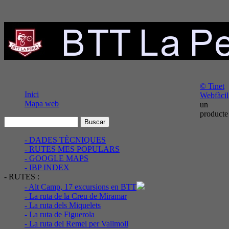
© Tinet
Inici
Webfàcil
Mapa web
un
producte
- DADES TÈCNIQUES
- RUTES MES POPULARS
- GOOGLE MAPS
- IBP INDEX
- RUTES :
- Alt Camp, 17 excursions en BTT
- La ruta de la Creu de Miramar
- La ruta dels Miquelets
- La ruta de Figuerola
- La ruta del Remei per Vallmoll