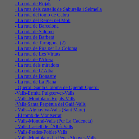
- La ruta de Rojals
- La ruta dels castells de Saburella i Selmella
- La ruta del tomb de Cabra
- La ruta del Remei pel Moli
- La ruta de Barcelona
- La ruta de Salomo
- La ruta de Barberà
- La ruta de Tarragona (2)
- La ruta de Pira per La Coloma
- La ruta de Les Virtuts
- La ruta de l'Atrera
- La ruta dels miradors
- La ruta de L' Alba
- La ruta de Bonastre
- La ruta de La Plana
- Querol- Santa Coloma de Queralt-Querol
-Valls-Ermita Puigcerver-Valls
- Valls-Montblanc-Rojals-Valls
-Valls-Santa Perpètua del Gaià-Valls
- Valls-Aiguaviva-Valls (Sant Marc)
- El tomb de Montserrat
- Valls-Montral-Valls (Per La Cadeneta)
- Valls-Castell de l´Albà-Valls
- Valls-Prades-Poblet-Valls
- Valls-Montblanc-La Pena-Alcover-Valls