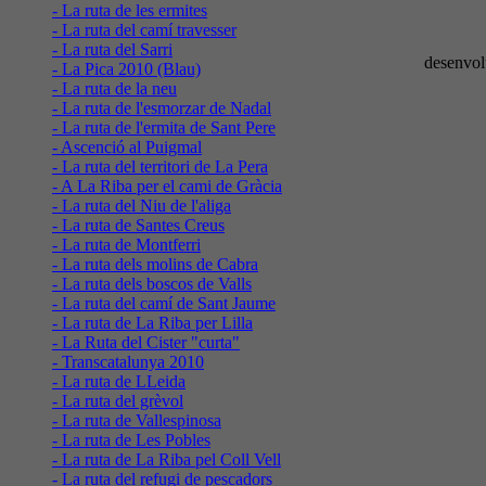
- La ruta de les ermites
- La ruta del camí travesser
- La ruta del Sarri
desenvol
- La Pica 2010 (Blau)
- La ruta de la neu
- La ruta de l'esmorzar de Nadal
- La ruta de l'ermita de Sant Pere
- Ascenció al Puigmal
- La ruta del territori de La Pera
- A La Riba per el cami de Gràcia
- La ruta del Niu de l'aliga
- La ruta de Santes Creus
- La ruta de Montferri
- La ruta dels molins de Cabra
- La ruta dels boscos de Valls
- La ruta del camí de Sant Jaume
- La ruta de La Riba per Lilla
- La Ruta del Cister "curta"
- Transcatalunya 2010
- La ruta de LLeida
- La ruta del grèvol
- La ruta de Vallespinosa
- La ruta de Les Pobles
- La ruta de La Riba pel Coll Vell
- La ruta del refugi de pescadors