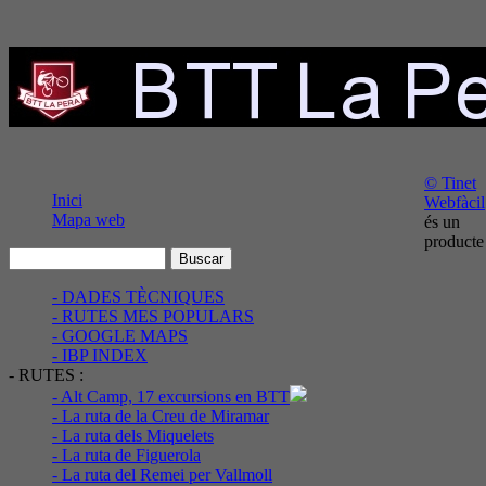
© Tinet
Inici
Webfàcil
Mapa web
és un
producte
- DADES TÈCNIQUES
- RUTES MES POPULARS
- GOOGLE MAPS
- IBP INDEX
- RUTES :
- Alt Camp, 17 excursions en BTT
- La ruta de la Creu de Miramar
- La ruta dels Miquelets
- La ruta de Figuerola
- La ruta del Remei per Vallmoll