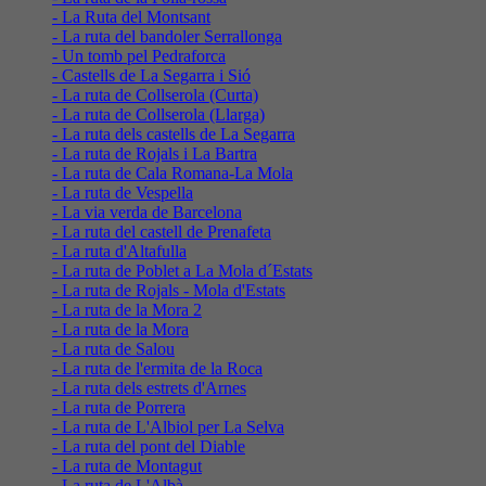
- La Ruta del Montsant
- La ruta del bandoler Serrallonga
- Un tomb pel Pedraforca
- Castells de La Segarra i Sió
- La ruta de Collserola (Curta)
- La ruta de Collserola (Llarga)
- La ruta dels castells de La Segarra
- La ruta de Rojals i La Bartra
- La ruta de Cala Romana-La Mola
- La ruta de Vespella
- La via verda de Barcelona
- La ruta del castell de Prenafeta
- La ruta d'Altafulla
- La ruta de Poblet a La Mola d´Estats
- La ruta de Rojals - Mola d'Estats
- La ruta de la Mora 2
- La ruta de la Mora
- La ruta de Salou
- La ruta de l'ermita de la Roca
- La ruta dels estrets d'Arnes
- La ruta de Porrera
- La ruta de L'Albiol per La Selva
- La ruta del pont del Diable
- La ruta de Montagut
- La ruta de L'Albà