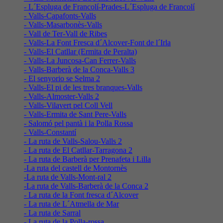
- L´Espluga de Francolí-Prades-L´Espluga de Francolí
- Valls-Capafonts-Valls
- Valls-Masarbonès-Valls
- Vall de Ter-Vall de Ribes
- Valls-La Font Fresca d´Alcover-Font de l´Irla
- Valls-El Catllar (Ermita de Peralta)
- Valls-La Juncosa-Can Ferrer-Valls
- Valls-Barberà de la Conca-Valls 3
- El senyorio se Selma 2
- Valls-El pi de les tres branques-Valls
- Valls-Almoster-Valls 2
- Valls-Vilavert pel Coll Vell
- Valls-Ermita de Sant Pere-Valls
- Salomó pel pantà i la Polla Rossa
- Valls-Constantí
- La ruta de Valls-Salou-Valls 2
- La ruta de El Catllar-Tarragona 2
- La ruta de Barberà per Prenafeta i Lilla
-La ruta del castell de Montornès
-La ruta de Valls-Mont-ral 2
-La ruta de Valls-Barberà de la Conca 2
- La ruta de la Font fresca d´Alcover
- La ruta de L´Atmella de Mar
- La ruta de Sarral
- La ruta de la Polla-rossa