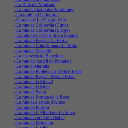
- La Ruta del Montsant
- La ruta del bandoler Serrallonga
- Un tomb pel Pedraforca
- Castells de La Segarra i Sió
- La ruta de Collserola (Curta)
- La ruta de Collserola (Llarga)
- La ruta dels castells de La Segarra
- La ruta de Rojals i La Bartra
- La ruta de Cala Romana-La Mola
- La ruta de Vespella
- La via verda de Barcelona
- La ruta del castell de Prenafeta
- La ruta d'Altafulla
- La ruta de Poblet a La Mola d´Estats
- La ruta de Rojals - Mola d'Estats
- La ruta de la Mora 2
- La ruta de la Mora
- La ruta de Salou
- La ruta de l'ermita de la Roca
- La ruta dels estrets d'Arnes
- La ruta de Porrera
- La ruta de L'Albiol per La Selva
- La ruta del pont del Diable
- La ruta de Montagut
- La ruta de L'Albà