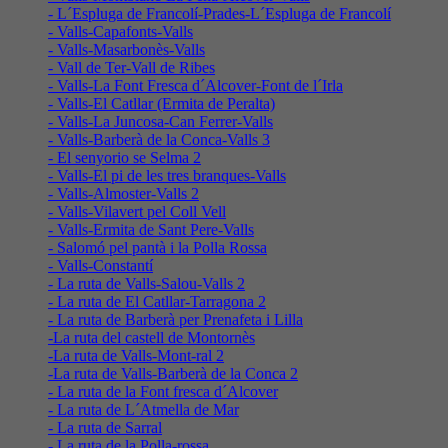
- L´Espluga de Francolí-Prades-L´Espluga de Francolí
- Valls-Capafonts-Valls
- Valls-Masarbonès-Valls
- Vall de Ter-Vall de Ribes
- Valls-La Font Fresca d´Alcover-Font de l´Irla
- Valls-El Catllar (Ermita de Peralta)
- Valls-La Juncosa-Can Ferrer-Valls
- Valls-Barberà de la Conca-Valls 3
- El senyorio se Selma 2
- Valls-El pi de les tres branques-Valls
- Valls-Almoster-Valls 2
- Valls-Vilavert pel Coll Vell
- Valls-Ermita de Sant Pere-Valls
- Salomó pel pantà i la Polla Rossa
- Valls-Constantí
- La ruta de Valls-Salou-Valls 2
- La ruta de El Catllar-Tarragona 2
- La ruta de Barberà per Prenafeta i Lilla
-La ruta del castell de Montornès
-La ruta de Valls-Mont-ral 2
-La ruta de Valls-Barberà de la Conca 2
- La ruta de la Font fresca d´Alcover
- La ruta de L´Atmella de Mar
- La ruta de Sarral
- La ruta de la Polla-rossa