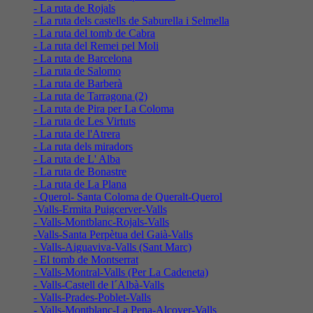
- La ruta de Rojals
- La ruta dels castells de Saburella i Selmella
- La ruta del tomb de Cabra
- La ruta del Remei pel Moli
- La ruta de Barcelona
- La ruta de Salomo
- La ruta de Barberà
- La ruta de Tarragona (2)
- La ruta de Pira per La Coloma
- La ruta de Les Virtuts
- La ruta de l'Atrera
- La ruta dels miradors
- La ruta de L' Alba
- La ruta de Bonastre
- La ruta de La Plana
- Querol- Santa Coloma de Queralt-Querol
-Valls-Ermita Puigcerver-Valls
- Valls-Montblanc-Rojals-Valls
-Valls-Santa Perpètua del Gaià-Valls
- Valls-Aiguaviva-Valls (Sant Marc)
- El tomb de Montserrat
- Valls-Montral-Valls (Per La Cadeneta)
- Valls-Castell de l´Albà-Valls
- Valls-Prades-Poblet-Valls
- Valls-Montblanc-La Pena-Alcover-Valls