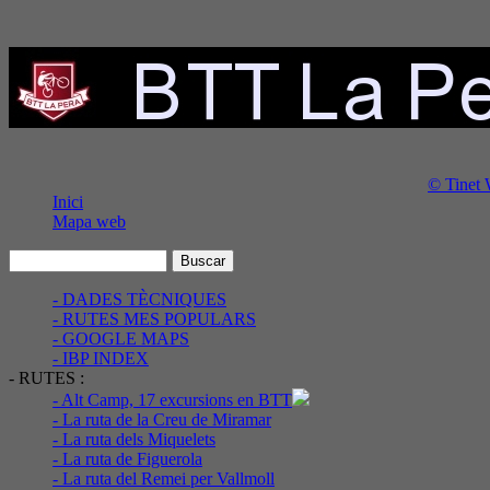
© Tinet 
Inici
Mapa web
- DADES TÈCNIQUES
- RUTES MES POPULARS
- GOOGLE MAPS
- IBP INDEX
- RUTES :
- Alt Camp, 17 excursions en BTT
- La ruta de la Creu de Miramar
- La ruta dels Miquelets
- La ruta de Figuerola
- La ruta del Remei per Vallmoll