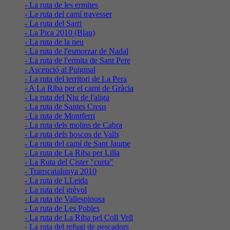
- La ruta de les ermites
- La ruta del camí travesser
- La ruta del Sarri
- La Pica 2010 (Blau)
- La ruta de la neu
- La ruta de l'esmorzar de Nadal
- La ruta de l'ermita de Sant Pere
- Ascenció al Puigmal
- La ruta del territori de La Pera
- A La Riba per el cami de Gràcia
- La ruta del Niu de l'aliga
- La ruta de Santes Creus
- La ruta de Montferri
- La ruta dels molins de Cabra
- La ruta dels boscos de Valls
- La ruta del camí de Sant Jaume
- La ruta de La Riba per Lilla
- La Ruta del Cister "curta"
- Transcatalunya 2010
- La ruta de LLeida
- La ruta del grèvol
- La ruta de Vallespinosa
- La ruta de Les Pobles
- La ruta de La Riba pel Coll Vell
- La ruta del refugi de pescadors