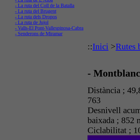
- La ruta del Coll de la Batalla
- La ruta del Brugent
- La ruta dels Dropos
- La ruta de Jujol
- Valls-El Pont-Vallespinosa-Cabra
- Senderons de Miramar
::
Inici
>
Rutes 
- Montblan
Distància ; 49
763
Desnivell acum
baixada ; 852 
Ciclabilitat ; 