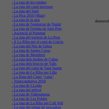
- La ruta de les ermites
- La ruta del camí travesser
- La ruta del Sarri
- La Pica 2010 (Blau)
- La ruta de la neu
desenvol
- La ruta de l'esmorzar de Nadal
- La ruta de l'ermita de Sant Pere
- Ascenció al Puigmal
- La ruta del territori de La Pera
- A La Riba per el cami de Gràcia
- La ruta del Niu de l'aliga
- La ruta de Santes Creus
- La ruta de Montferri
- La ruta dels molins de Cabra
- La ruta dels boscos de Valls
- La ruta del camí de Sant Jaume
- La ruta de La Riba per Lilla
- La Ruta del Cister "curta"
- Transcatalunya 2010
- La ruta de LLeida
- La ruta del grèvol
- La ruta de Vallespinosa
- La ruta de Les Pobles
- La ruta de La Riba pel Coll Vell
- La ruta del refugi de pescadors