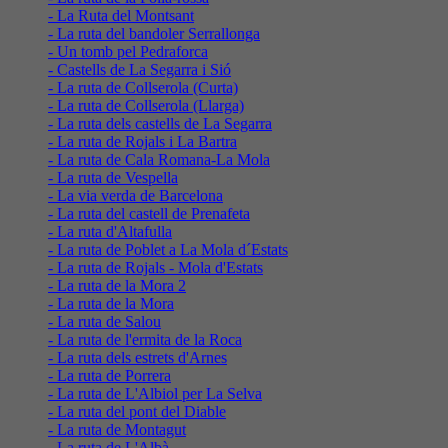
- La Ruta del Montsant
- La ruta del bandoler Serrallonga
- Un tomb pel Pedraforca
- Castells de La Segarra i Sió
- La ruta de Collserola (Curta)
- La ruta de Collserola (Llarga)
- La ruta dels castells de La Segarra
- La ruta de Rojals i La Bartra
- La ruta de Cala Romana-La Mola
- La ruta de Vespella
- La via verda de Barcelona
- La ruta del castell de Prenafeta
- La ruta d'Altafulla
- La ruta de Poblet a La Mola d´Estats
- La ruta de Rojals - Mola d'Estats
- La ruta de la Mora 2
- La ruta de la Mora
- La ruta de Salou
- La ruta de l'ermita de la Roca
- La ruta dels estrets d'Arnes
- La ruta de Porrera
- La ruta de L'Albiol per La Selva
- La ruta del pont del Diable
- La ruta de Montagut
- La ruta de L'Albà