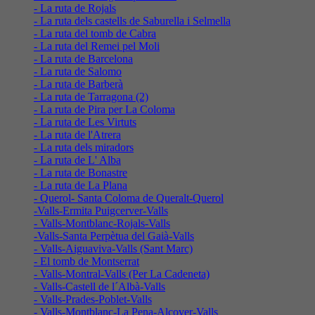
- La ruta de Rojals
- La ruta dels castells de Saburella i Selmella
- La ruta del tomb de Cabra
- La ruta del Remei pel Moli
- La ruta de Barcelona
- La ruta de Salomo
- La ruta de Barberà
- La ruta de Tarragona (2)
- La ruta de Pira per La Coloma
- La ruta de Les Virtuts
- La ruta de l'Atrera
- La ruta dels miradors
- La ruta de L' Alba
- La ruta de Bonastre
- La ruta de La Plana
- Querol- Santa Coloma de Queralt-Querol
-Valls-Ermita Puigcerver-Valls
- Valls-Montblanc-Rojals-Valls
-Valls-Santa Perpètua del Gaià-Valls
- Valls-Aiguaviva-Valls (Sant Marc)
- El tomb de Montserrat
- Valls-Montral-Valls (Per La Cadeneta)
- Valls-Castell de l´Albà-Valls
- Valls-Prades-Poblet-Valls
- Valls-Montblanc-La Pena-Alcover-Valls