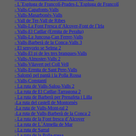
- L´Espluga de Francolí-Prades-L´Espluga de Francolí
- Valls-Capafonts-Valls
- Valls-Masarbonès-Valls
- Vall de Ter-Vall de Ribes
- Valls-La Font Fresca d´Alcover-Font de l´Irla
- Valls-El Catllar (Ermita de Peralta)
- Valls-La Juncosa-Can Ferrer-Valls
- Valls-Barberà de la Conca-Valls 3
- El senyorio se Selma 2
- Valls-El pi de les tres branques-Valls
- Valls-Almoster-Valls 2
- Valls-Vilavert pel Coll Vell
- Valls-Ermita de Sant Pere-Valls
- Salomó pel pantà i la Polla Rossa
- Valls-Constantí
- La ruta de Valls-Salou-Valls 2
- La ruta de El Catllar-Tarragona 2
- La ruta de Barberà per Prenafeta i Lilla
-La ruta del castell de Montornès
-La ruta de Valls-Mont-ral 2
-La ruta de Valls-Barberà de la Conca 2
- La ruta de la Font fresca d´Alcover
- La ruta de L´Atmella de Mar
- La ruta de Sarral
- La ruta de la Polla-rossa