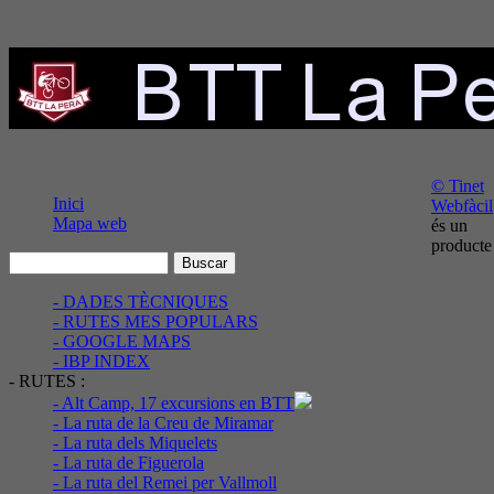
© Tinet
Inici
Webfàcil
Mapa web
és un
producte
- DADES TÈCNIQUES
- RUTES MES POPULARS
- GOOGLE MAPS
- IBP INDEX
- RUTES :
- Alt Camp, 17 excursions en BTT
- La ruta de la Creu de Miramar
- La ruta dels Miquelets
- La ruta de Figuerola
- La ruta del Remei per Vallmoll