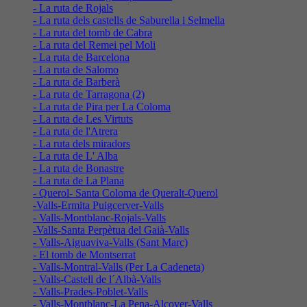
- La ruta de Rojals
- La ruta dels castells de Saburella i Selmella
- La ruta del tomb de Cabra
- La ruta del Remei pel Moli
- La ruta de Barcelona
- La ruta de Salomo
- La ruta de Barberà
- La ruta de Tarragona (2)
- La ruta de Pira per La Coloma
- La ruta de Les Virtuts
- La ruta de l'Atrera
- La ruta dels miradors
- La ruta de L' Alba
- La ruta de Bonastre
- La ruta de La Plana
- Querol- Santa Coloma de Queralt-Querol
-Valls-Ermita Puigcerver-Valls
- Valls-Montblanc-Rojals-Valls
-Valls-Santa Perpètua del Gaià-Valls
- Valls-Aiguaviva-Valls (Sant Marc)
- El tomb de Montserrat
- Valls-Montral-Valls (Per La Cadeneta)
- Valls-Castell de l´Albà-Valls
- Valls-Prades-Poblet-Valls
- Valls-Montblanc-La Pena-Alcover-Valls