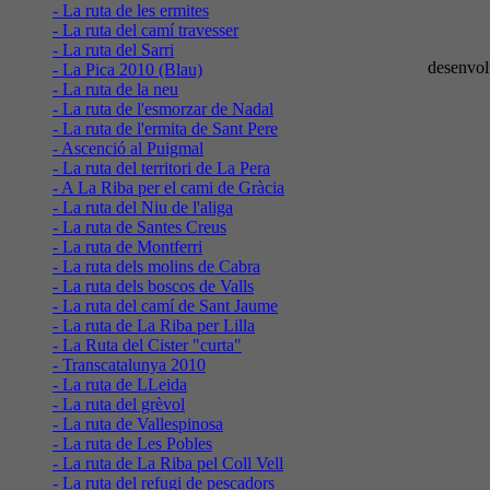
- La ruta de les ermites
- La ruta del camí travesser
- La ruta del Sarri
desenvol
- La Pica 2010 (Blau)
- La ruta de la neu
- La ruta de l'esmorzar de Nadal
- La ruta de l'ermita de Sant Pere
- Ascenció al Puigmal
- La ruta del territori de La Pera
- A La Riba per el cami de Gràcia
- La ruta del Niu de l'aliga
- La ruta de Santes Creus
- La ruta de Montferri
- La ruta dels molins de Cabra
- La ruta dels boscos de Valls
- La ruta del camí de Sant Jaume
- La ruta de La Riba per Lilla
- La Ruta del Cister "curta"
- Transcatalunya 2010
- La ruta de LLeida
- La ruta del grèvol
- La ruta de Vallespinosa
- La ruta de Les Pobles
- La ruta de La Riba pel Coll Vell
- La ruta del refugi de pescadors