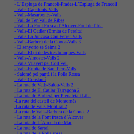
- L´Espluga de Francolí-Prades-L´Espluga de Francolí
- Valls-Capafonts-Valls
- Valls-Masarbonès-Valls
- Vall de Ter-Vall de Ribes
- Valls-La Font Fresca d´Alcover-Font de l´Irla
- Valls-El Catllar (Ermita de Peralta)
- Valls-La Juncosa-Can Ferrer-Valls
- Valls-Barberà de la Conca-Valls 3
- El senyorio se Selma 2
- Valls-El pi de les tres branques-Valls
- Valls-Almoster-Valls 2
- Valls-Vilavert pel Coll Vell
- Valls-Ermita de Sant Pere-Valls
- Salomó pel pantà i la Polla Rossa
- Valls-Constantí
- La ruta de Valls-Salou-Valls 2
- La ruta de El Catllar-Tarragona 2
- La ruta de Barberà per Prenafeta i Lilla
-La ruta del castell de Montornès
-La ruta de Valls-Mont-ral 2
-La ruta de Valls-Barberà de la Conca 2
- La ruta de la Font fresca d´Alcover
- La ruta de L´Atmella de Mar
- La ruta de Sarral
- La ruta de la Polla-rossa