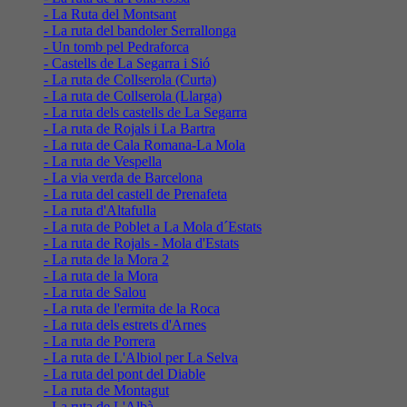
- La Ruta del Montsant
- La ruta del bandoler Serrallonga
- Un tomb pel Pedraforca
- Castells de La Segarra i Sió
- La ruta de Collserola (Curta)
- La ruta de Collserola (Llarga)
- La ruta dels castells de La Segarra
- La ruta de Rojals i La Bartra
- La ruta de Cala Romana-La Mola
- La ruta de Vespella
- La via verda de Barcelona
- La ruta del castell de Prenafeta
- La ruta d'Altafulla
- La ruta de Poblet a La Mola d´Estats
- La ruta de Rojals - Mola d'Estats
- La ruta de la Mora 2
- La ruta de la Mora
- La ruta de Salou
- La ruta de l'ermita de la Roca
- La ruta dels estrets d'Arnes
- La ruta de Porrera
- La ruta de L'Albiol per La Selva
- La ruta del pont del Diable
- La ruta de Montagut
- La ruta de L'Albà