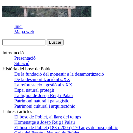
Inici
Mapa web
Introducció
Presentació
Situació
Història del bosc de Poblet
De la fundació del monestir a la desamortització
De la desamortització al s.XX
La reforestació i gestió al s.XX
Espai natural protegit
La figura de Josep Reig i Palau
Patrimoni natural i paisagístic
Patrimoni cultural i arquitectònic
Llibres i articles
El bosc de Poblet, al llarg del temps
Homenatge a Josep Reig i Palau
El bosc de Poblet (1835-2005) 170 anys de bosc públic
Guia del Paratge Natural de Poblet