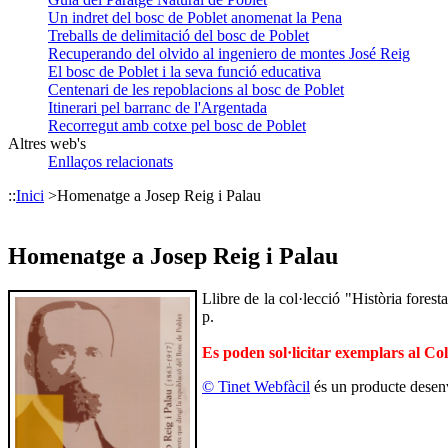
Un indret del bosc de Poblet anomenat la Pena
Treballs de delimitació del bosc de Poblet
Recuperando del olvido al ingeniero de montes José Reig
El bosc de Poblet i la seva funció educativa
Centenari de les repoblacions al bosc de Poblet
Itinerari pel barranc de l'Argentada
Recorregut amb cotxe pel bosc de Poblet
Altres web's
Enllaços relacionats
::
Inici
>
Homenatge a Josep Reig i Palau
Homenatge a Josep Reig i Palau
Llibre de la col·lecció "Història fores
p.
Es poden sol·licitar exemplars al Co
© Tinet Webfàcil
és un producte desen