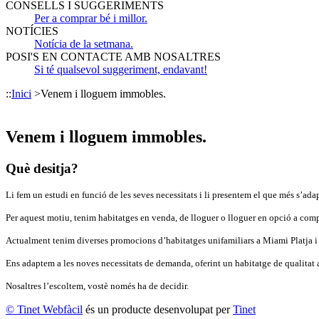
CONSELLS I SUGGERIMENTS
Per a comprar bé i millor.
NOTÍCIES
Notícia de la setmana.
POSI'S EN CONTACTE AMB NOSALTRES
Si té qualsevol suggeriment, endavant!
::
Inici
>
Venem i lloguem immobles.
Venem i lloguem immobles.
Què desitja?
Li fem un estudi en funció de les seves necessitats i li presentem el que més s’ada
Per aquest motiu, tenim habitatges en venda, de lloguer o lloguer en opció a comp
Actualment tenim diverses promocions d’habitatges unifamiliars a Miami Platja i
Ens adaptem a les noves necessitats de demanda, oferint un habitatge de qualitat 
Nosaltres l’escoltem, vostè només ha de decidir.
© Tinet Webfàcil
és un producte desenvolupat per
Tinet