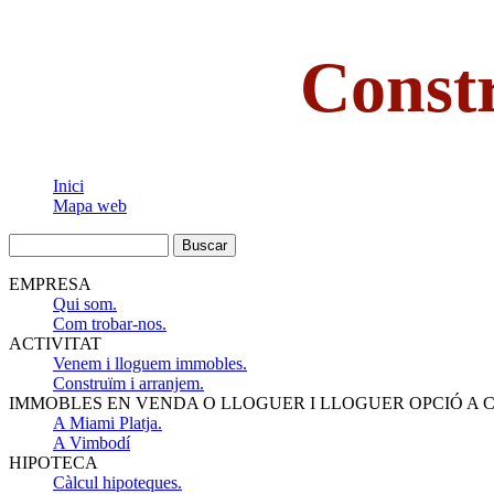
Const
Inici
Mapa web
EMPRESA
Qui som.
Com trobar-nos.
ACTIVITAT
Venem i lloguem immobles.
Construïm i arranjem.
IMMOBLES EN VENDA O LLOGUER I LLOGUER OPCIÓ A
A Miami Platja.
A Vimbodí
HIPOTECA
Càlcul hipoteques.