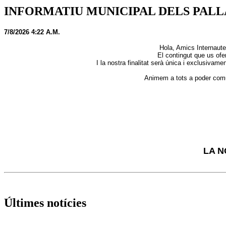
INFORMATIU MUNICIPAL DELS PAL
7/8/2026 4:22 A.M.
Hola, Amics Internaute
El contingut que us ofe
I la nostra finalitat serà única i exclusivam
Animem a tots a poder comun
LA N
Últimes notícies