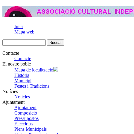
Inici
Mapa web
Contacte
Contacte
El nostre poble
Mapa de localització
Història
Municipi
Festes i Tradicions
Notícies
Notícies
Ajuntament
Ajuntament
Composició
Pressupostos
Eleccions
Plens Municipals