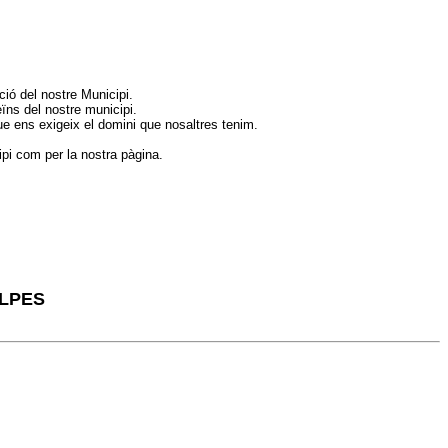
ió del nostre Municipi.
ïns del nostre municipi.
que ens exigeix el domini que nosaltres tenim.
pi com per la nostra pàgina.
ULPES