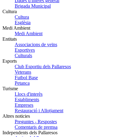
Dades d'interès general
Brigada Municipal
Cultura
Cultura
Esglèsia
Medi Ambient
Medi Ambient
Entitats
Associacions de veïns
Esportives
Culturals
Esports
Club Esportiu dels Pallaresos
Veterans
Futbol Base
Petanca
Turisme
Llocs d'interès
Establiments
Empreses
Restauració i Allotjament
Altres noticies
Preguntes - Respostes
Comentaris de premsa
Independents dels Pallaresos