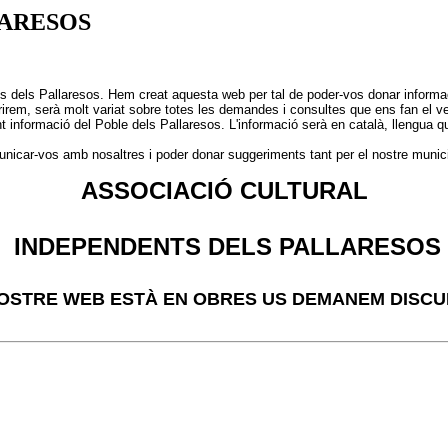
LARESOS
s dels Pallaresos. Hem creat aquesta web per tal de poder-vos donar informac
rirem, serà molt variat sobre totes les demandes i consultes que ens fan el ve
ent informació del Poble dels Pallaresos. L'informació serà en català, llengua 
icar-vos amb nosaltres i poder donar suggeriments tant per el nostre munici
ASSOCIACIÓ CULTURAL
INDEPENDENTS DELS PALLARESOS
OSTRE WEB ESTÀ EN OBRES US DEMANEM DISC