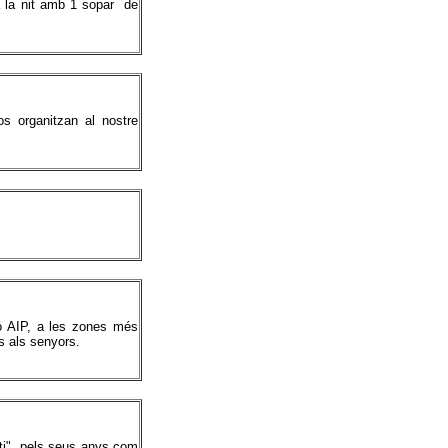
 a la nit amb 1 sopar de
s organitzan al nostre
ió AIP, a les zones més
s als senyors.
ati", pels seus anys com