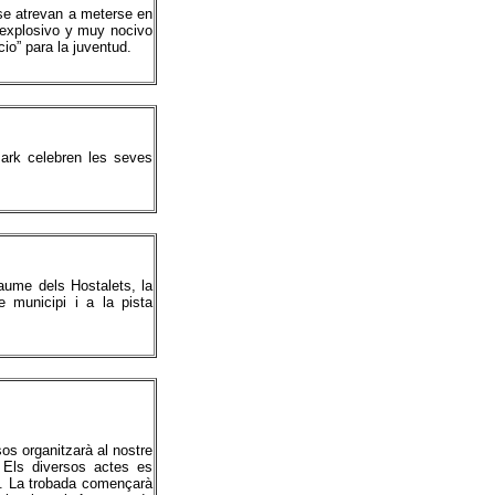
se atrevan a meterse en
l explosivo y muy nocivo
o” para la juventud.
Park celebren les seves
Jaume dels Hostalets, la
 municipi i a la pista
os organitzarà al nostre
 Els diversos actes es
ts . La trobada començarà