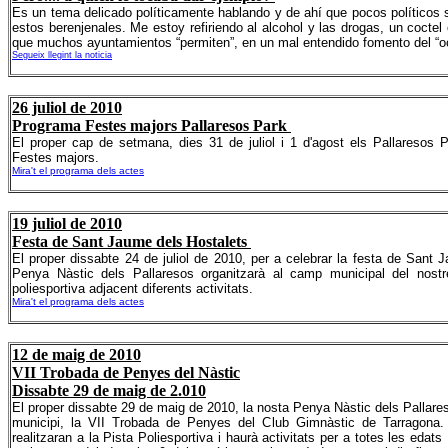
Es un tema delicado políticamente hablando y de ahí que pocos políticos 
estos berenjenales. Me estoy refiriendo al alcohol y las drogas, un cocte
que muchos ayuntamientos “permiten”, en un mal entendido fomento del “oci
Segueix llegint la noticia
26 juliol de 2010
Programa Festes majors Pallaresos Park
El proper cap de setmana, dies 31 de juliol i 1 d'agost els Pallaresos 
Festes majors.
Mira't el programa dels actes
19 juliol de 2010
Festa de Sant Jaume dels Hostalets
El proper dissabte 24 de juliol de 2010, per a celebrar la festa de Sant 
Penya Nàstic dels Pallaresos organitzarà al camp municipal del nostre
poliesportiva adjacent diferents activitats.
Mira't el programa dels actes
12 de maig de 2010
VII Trobada de Penyes del Nàstic
Dissabte 29 de maig de 2.010
El proper dissabte 29 de maig de 2010, la nosta Penya Nàstic dels Pallares
municipi, la VII Trobada de Penyes del Club Gimnàstic de Tarragona.
realitzaran a la Pista Poliesportiva i haurà activitats per a totes les eda