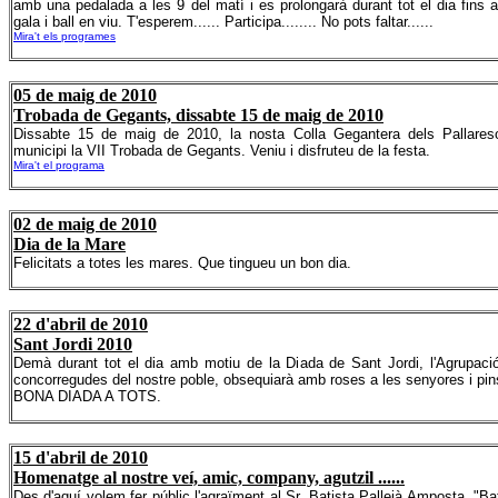
amb una pedalada a les 9 del matí i es prolongarà durant tot el dia fins
gala i ball en viu. T'esperem...... Participa........ No pots faltar......
Mira't els programes
05 de maig de 2010
Trobada de Gegants, dissabte 15 de maig de 2010
Dissabte 15 de maig de 2010, la nosta Colla Gegantera dels Pallareso
municipi la VII Trobada de Gegants. Veniu i disfruteu de la festa.
Mira't el programa
02 de maig de 2010
Dia de la Mare
Felicitats a totes les mares. Que tingueu un bon dia.
22 d'abril de 2010
Sant Jordi 2010
Demà durant tot el dia amb motiu de la Diada de Sant Jordi, l'Agrupac
concorregudes del nostre poble, obsequiarà amb roses a les senyores i pin
BONA DIADA A TOTS.
15 d'abril de 2010
Homenatge al nostre veí, amic, company, agutzil ......
Des d'aquí volem fer públic l'agraïment al Sr. Batista Pallejà Amposta, "B