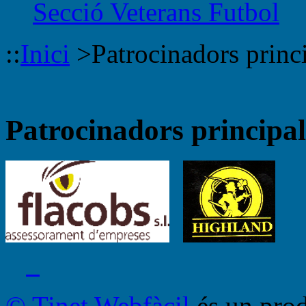
Secció Veterans Futbol
::
Inici
>
Patrocinadors princ
Patrocinadors principal
© Tinet Webfàcil
és un prod