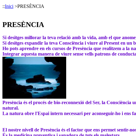
::
Inici
>
PRESÈNCIA
PRESÈNCIA
Si desitges millorar la teva relació amb la vida, amb el que anom
Si desitges expandir la teva Consciència i viure al Present en un bo
Ho pots aprendre en els cursos de Presència que realitzem a la na
Integrar aquesta manera de viure sense vells patrons de conducta, 
Presència és el procés de bio-reconnexió del Ser, la Consciència 
natural.
La natura obre l'Espai intern necessari per aconseguir-ho i ens fac
El nostre nivell de Presència és el factor que ens permet sentir-no
És la medicina preventiva i sanadora de tots els malestars.