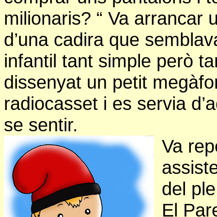
milionaris? “ Va arrancar 
d’una cadira que semblava
infantil tant simple però ta
dissenyat un petit megàfo
radiocasset i es servia d’a
se sentir.
Va rep
assist
del pl
El Par