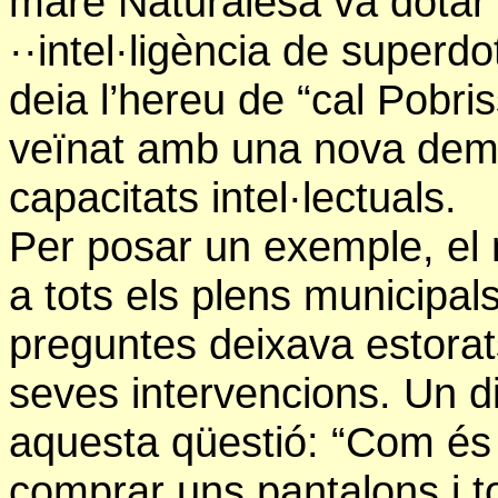
mare Naturalesa va dotar a
··intel·ligència de superd
deia l’hereu de “cal Pobri
veïnat amb una nova demo
capacitats intel·lectuals.
Per posar un exemple, el n
a tots els plens municipals
preguntes deixava estorat
seves intervencions. Un d
aquesta qüestió: “Com és
comprar uns pantalons i t