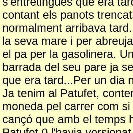
s’entretingués que era tar
contant els panots trencat
normalment arribava tard..
la seva mare i per abreuja
el pa per la gasolinera. U
barrada del seu pare ja s
que era tard...Per un dia 
Ja tenim al Patufet, conte
moneda pel carrer com si f
cançó que amb el temps hav
Patufet.0 l'havia versiona