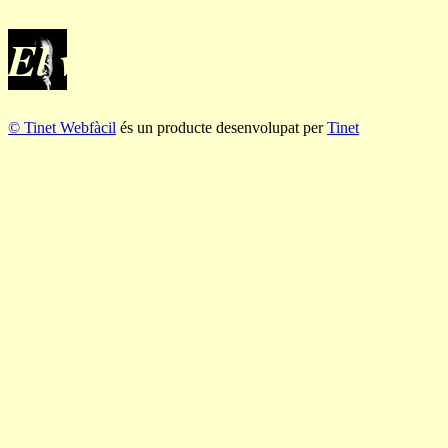
El web del Mèlich
© Tinet Webfàcil
és un producte desenvolupat per
Tinet