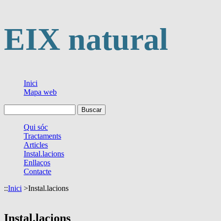
EIX natural
Inici
Mapa web
Qui sóc
Tractaments
Articles
Instal.lacions
Enllaços
Contacte
::
Inici
>
Instal.lacions
Instal.lacions