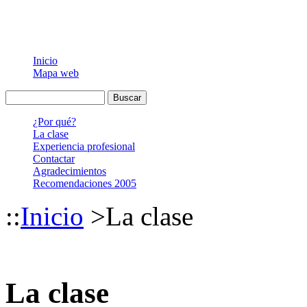
Inicio
Mapa web
¿Por qué?
La clase
Experiencia profesional
Contactar
Agradecimientos
Recomendaciones 2005
::
Inicio
>
La clase
La clase