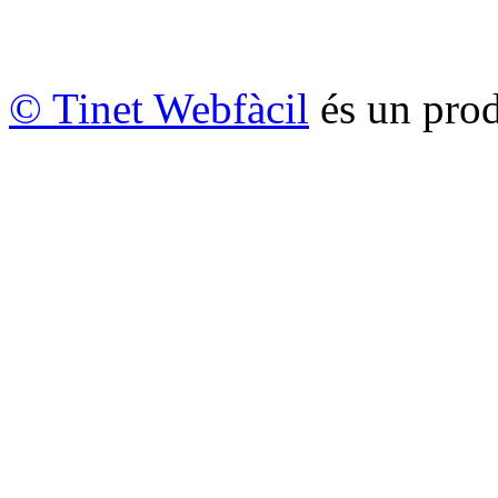
© Tinet Webfàcil
és un prod