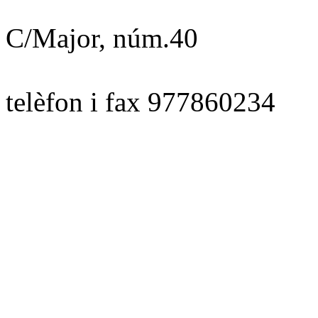
C/Major, núm.40
telèfon i fax 977860234