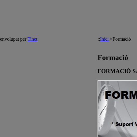
senvolupat per
Tinet
::
Inici
>
Formació
Formació
FORMACIÓ S