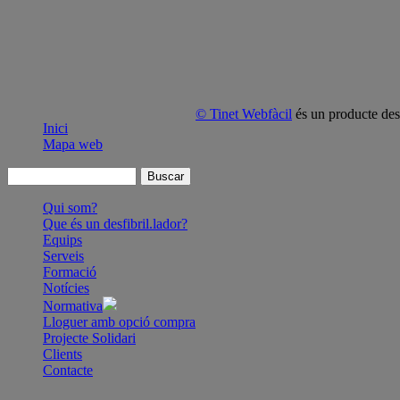
© Tinet Webfàcil
és un producte de
Inici
Mapa web
Qui som?
Que és un desfibril.lador?
Equips
Serveis
Formació
Notícies
Normativa
Lloguer amb opció compra
Projecte Solidari
Clients
Contacte