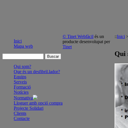
© Tinet Webfàcil
és un
::
Inici
Inici
producte desenvolupat per
Mapa web
Tinet
Qui
Qui som?
Que és un desfibril.lador?
Equips
Serveis
Formació
Notícies
Normativa
Lloguer amb opció compra
Projecte Solidari
Clients
Contacte