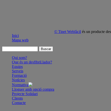
© Tinet Webfàcil
és un producte de
Inici
Mapa web
Qui som?
Que és un desfibril.lador?
Equips
Serveis
Formació
Notícies
Normativa
Lloguer amb opció compra
Projecte Solidari
Clients
Contacte