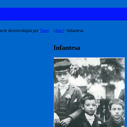
ucte desenvolupat per
Tinet
::
Inici
>
Infantesa
Infantesa