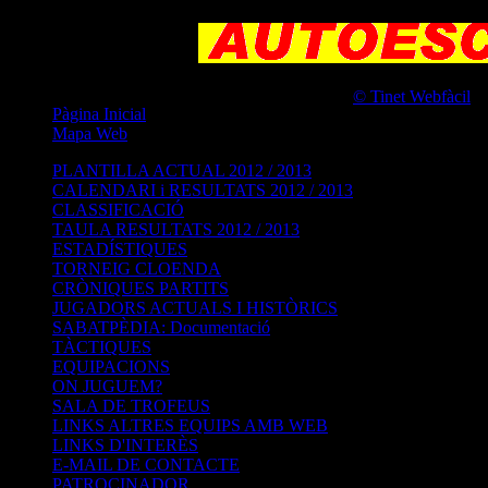
© Tinet Webfàcil
és
Pàgina Inicial
Mapa Web
PLANTILLA ACTUAL 2012 / 2013
CALENDARI i RESULTATS 2012 / 2013
CLASSIFICACIÓ
TAULA RESULTATS 2012 / 2013
ESTADÍSTIQUES
TORNEIG CLOENDA
CRÒNIQUES PARTITS
JUGADORS ACTUALS I HISTÒRICS
SABATPÈDIA: Documentació
TÀCTIQUES
EQUIPACIONS
ON JUGUEM?
SALA DE TROFEUS
LINKS ALTRES EQUIPS AMB WEB
LINKS D'INTERÈS
E-MAIL DE CONTACTE
PATROCINADOR