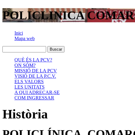
POLICLINICA COMAR
Inici
Mapa web
QUÈ ÉS LA PCV?
ON SÓM?
MISSIÓ DE LA PCV
VISIÓ DE LA P.C.V.
ELS VALORS
LES UNITATS
A QUI ADREÇAR-SE
COM INGRESSAR
Història
POLICLÍNICA COMAR