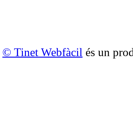
© Tinet Webfàcil
és un prod