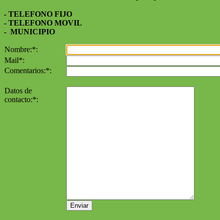
- TELEFONO FIJO
- TELEFONO MOVIL
- MUNICIPIO
Nombre:
*
:
Mail
*
:
Comentarios:
*
:
Datos de
contacto:
*
: