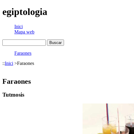
egiptologia
Inici
Mapa web
Faraones
::
Inici
>
Faraones
Faraones
Tutmosis