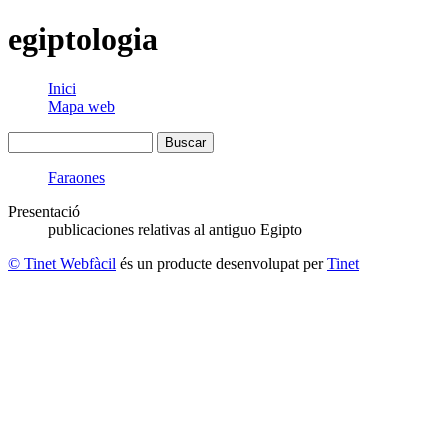
egiptologia
Inici
Mapa web
Faraones
Presentació
publicaciones relativas al antiguo Egipto
© Tinet Webfàcil
és un producte desenvolupat per
Tinet