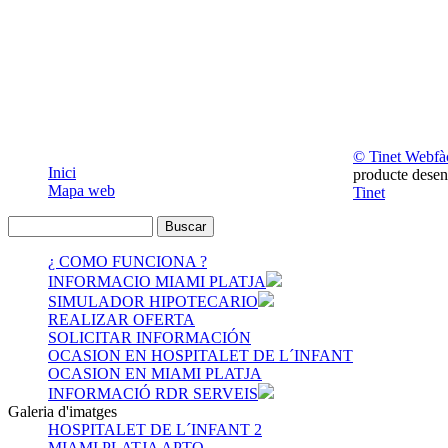
© Tinet Webfàc
Inici
producte desen
Mapa web
Tinet
¿ COMO FUNCIONA ?
INFORMACIO MIAMI PLATJA
SIMULADOR HIPOTECARIO
REALIZAR OFERTA
SOLICITAR INFORMACIÓN
OCASION EN HOSPITALET DE L´INFANT
OCASION EN MIAMI PLATJA
INFORMACIÓ RDR SERVEIS
Galeria d'imatges
HOSPITALET DE L´INFANT 2
MIAMI PLATJA APTO