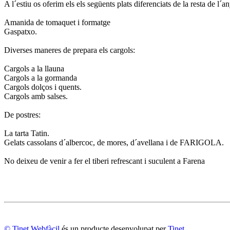
A l´estiu os oferim els els següents plats diferenciats de la resta de l´an
Amanida de tomaquet i formatge
Gaspatxo.
Diverses maneres de prepara els cargols:
Cargols a la llauna
Cargols a la gormanda
Cargols dolços i quents.
Cargols amb salses.
De postres:
La tarta Tatin.
Gelats cassolans d´albercoc, de mores, d´avellana i de FARIGOLA.
No deixeu de venir a fer el tiberi refrescant i suculent a Farena
© Tinet Webfàcil
és un producte desenvolupat per
Tinet