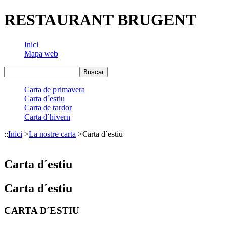
RESTAURANT BRUGENT
Inici
Mapa web
Carta de primavera
Carta d´estiu
Carta de tardor
Carta d´hivern
::
Inici
>
La nostre carta
>
Carta d´estiu
Carta d´estiu
Carta d´estiu
CARTA D´ESTIU