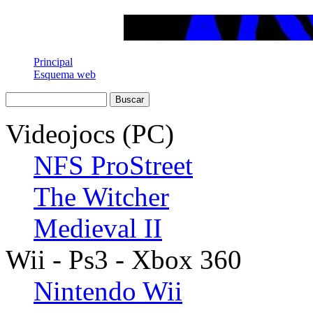
Principal
Esquema web
Videojocs (PC)
NFS ProStreet
The Witcher
Medieval II
Wii - Ps3 - Xbox 360
Nintendo Wii