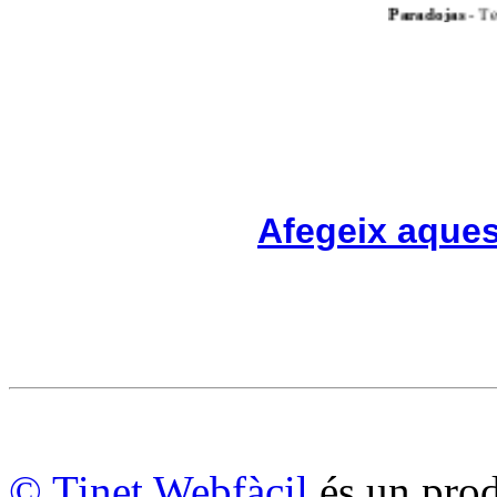
Paradojas
- Tek
Afegeix aques
© Tinet Webfàcil
és un prod